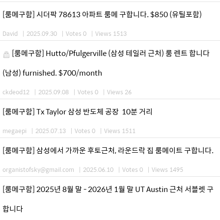
[룸메구함] 시더팍 78613 아파트 룸메 구합니다. $850 (유틸포함)
David
|
2025.09.30
|
Votes 0
|
Views 1513
[룸메구함] Hutto/Pfulgerville (삼성 테일러 근처) 룸 렌트 합니다
(남성) furnished. $700/month
ckdeod12
|
2025.09.08
|
Votes 0
|
Views 26
[룸메구함] Tx Taylor 삼성 반도체 공장 10분 거리
megaepi
|
2025.07.13
|
Votes 0
|
Views 1511
[룸메구함] 삼성에서 가까운 후토근처, 라운드락 집 룸메이트 구합니다.
organistofsky@gmail.com
|
2025.06.10
|
Votes 0
|
Views 1495
[룸메구함] 2025년 8월 말 - 2026년 1월 말 UT Austin 근처 서블렛 구
합니다