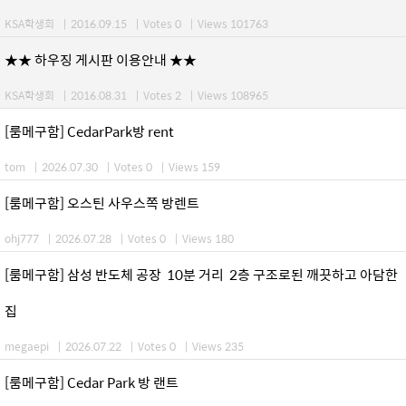
KSA학생회
|
2016.09.15
|
Votes 0
|
Views 101763
★★ 하우징 게시판 이용안내 ★★
KSA학생회
|
2016.08.31
|
Votes 2
|
Views 108965
[룸메구함] CedarPark방 rent
tom
|
2026.07.30
|
Votes 0
|
Views 159
[룸메구함] 오스틴 사우스쪽 방렌트
ohj777
|
2026.07.28
|
Votes 0
|
Views 180
[룸메구함] 삼성 반도체 공장 10분 거리 2층 구조로된 깨끗하고 아담한
집
megaepi
|
2026.07.22
|
Votes 0
|
Views 235
[룸메구함] Cedar Park 방 랜트