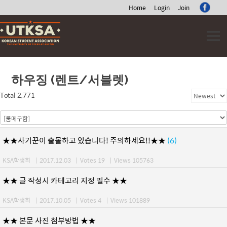
Home
Login
Join
Skip
to
content
하우징 (렌트/서블렛)
Total 2,771
★★사기꾼이 출몰하고 있습니다! 주의하세요!!★★
(6)
KSA학생회
|
2017.12.03
|
Votes 19
|
Views 105763
★★ 글 작성시 카테고리 지정 필수 ★★
KSA학생회
|
2017.10.05
|
Votes 4
|
Views 101889
★★ 본문 사진 첨부방법 ★★