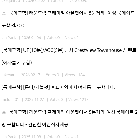
sksquared
|
2026.05.02
|
Votes 1
|
Views 690
[룸메구함] 라운드락 프레미엄 아울렛에서 5분거리- 여성 룸메이트
구함 -$700
Jin Park
|
2026.04.06
|
Votes 0
|
Views 2
[룸메구함] UT(10분)/ACC(5분) 근처 Crestview Townhouse 방 렌트
(여자룸메 구함)
lukeyou
|
2026.02.17
|
Votes 0
|
Views 1184
[룸메구함] [룸메/서블렛] 후토지역에서 여자룸메 구합니다.
melon_01
|
2025.11.27
|
Votes 0
|
Views 1217
[룸메구함] 라운드락 프레미엄 아울렛에서 5분거리-여성 룸메이트 2
명 구합니다 - 간단한 아침식사제공
Jin Park
|
2025.11.08
|
Votes 0
|
Views 1