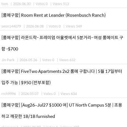
tom
|
2026.06.30
|
Votes 0
|
Views 513
[룸메구함] Room Rent at Leander (Rosenbusch Ranch)
seon144079
|
2026.06.08
|
Votes 0
|
Views 549
[룸메구함] 라운드락- 프레미엄 아울렛에서 5분거리- 여성 룸메이트 구
함 -$700
Jin Park
|
2026.05.26
|
Votes 0
|
Views 632
[룸메구함] FiveTwo Apartments 2x2 룸메 구합니다 | 5월 17일부터
입주 가능 | $950 (전부포함)
rrch9996
|
2026.05.07
|
Votes 0
|
Views 634
[룸메구함] [Aug26–Jul27 $1000 여] UT North Campus 5분 | 조용
하고 깨끗한 1B/1B furnished