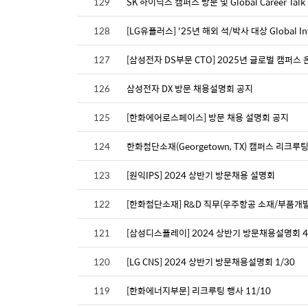
129
SK 하이닉스 캠퍼스 방문 및 Global Career Tal
128
[LG유플러스] '25년 해외 석/박사 대상 Global I
127
[삼성전자 DS부문 CTO] 2025년 글로벌 캠퍼스 
126
삼성전자 DX 방문 채용설명회 공지
125
[한화에어로스페이스] 방문 채용 설명회 공지
124
한화첨단소재(Georgetown, TX) 캠퍼스 리크루
123
[원익IPS] 2024 상반기 방문채용 설명회
122
[한화첨단소재] R&D 직무(우주항공 소재/부품개발) 
121
[삼성디스플레이] 2024 상반기 방문채용설명회 4/1
120
[LG CNS] 2024 상반기 방문채용설명회 1/30
119
[한화에너지부문] 리크루팅 행사 11/10