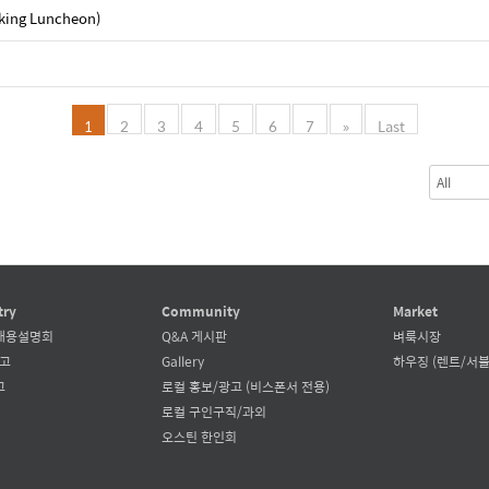
ing Luncheon)
1
2
3
4
5
6
7
»
Last
try
Community
Market
채용설명회
Q&A 게시판
벼룩시장
공고
Gallery
하우징 (렌트/서블
고
로컬 홍보/광고 (비스폰서 전용)
로컬 구인구직/과외
오스틴 한인회