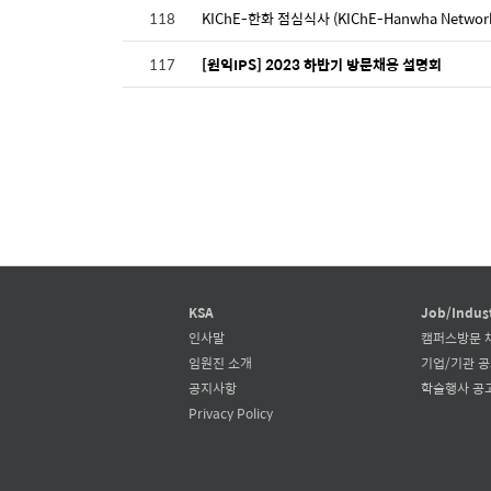
118
KIChE-한화 점심식사 (KIChE-Hanwha Network
117
[원익IPS] 2023 하반기 방문채용 설명회
KSA
Job/Indus
인사말
캠퍼스방문 
임원진 소개
기업/기관 
공지사항
학술행사 공
Privacy Policy