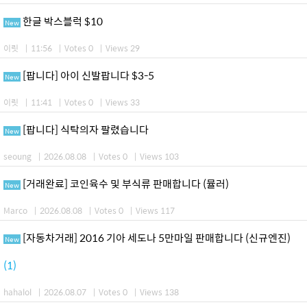
한글 박스블럭 $10
New
이릿
|
11:56
|
Votes 0
|
Views 29
[팝니다] 아이 신발팝니다 $3-5
New
이릿
|
11:41
|
Votes 0
|
Views 33
[팝니다] 식탁의자 팔렸습니다
New
seoung
|
2026.08.08
|
Votes 0
|
Views 103
[거래완료] 코인육수 및 부식류 판매합니다 (뮬러)
New
Marco
|
2026.08.08
|
Votes 0
|
Views 117
[자동차거래] 2016 기아 세도나 5만마일 판매합니다 (신규엔진)
New
(1)
hahalol
|
2026.08.07
|
Votes 0
|
Views 138