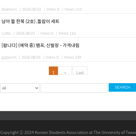
bluehorn
|
2026.08.03
|
Votes 0
|
Views 215
남아 돌 한복 (2호) ,돌잡이 세트
Lydia
|
2026.08.03
|
Votes 0
|
Views 162
[팝니다] (예약 중) 램프, 신발장 - 가격내림
gygyerin
|
2026.08.03
|
Votes 0
|
Views 239
1
»
Last
SEARCH
Copyright ⓒ 2024 Korean Students Association at The University of Texas