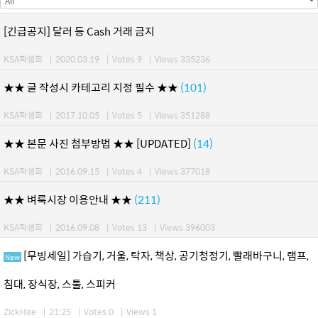
[긴급공지] 달러 등 Cash 거래 금지
KSA학생회
|
2020.03.19
|
Votes 9
|
Views 335236
★★ 글 작성시 카테고리 지정 필수 ★★
(101)
KSA학생회
|
2017.10.05
|
Votes 5
|
Views 351288
★★ 본문 사진 첨부방법 ★★ [UPDATED]
(14)
KSA학생회
|
2016.09.15
|
Votes 4
|
Views 377018
★★ 벼룩시장 이용안내 ★★
(211)
KSA학생회
|
2016.09.08
|
Votes 13
|
Views 396003
[무빙세일] 가습기, 거울, 탁자, 책상, 공기청정기, 빨래바구니, 램프,
New
침대, 장식장, 스툴, 스피커
ZickHae
|
21:25
|
Votes 0
|
Views 1