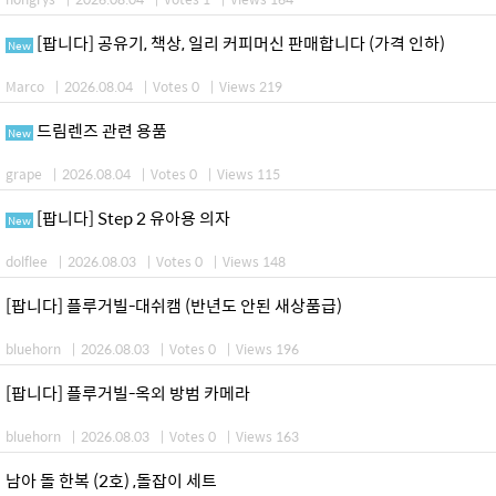
[팝니다] 공유기, 책상, 일리 커피머신 판매합니다 (가격 인하)
New
Marco
|
2026.08.04
|
Votes 0
|
Views 219
드림렌즈 관련 용품
New
grape
|
2026.08.04
|
Votes 0
|
Views 115
[팝니다] Step 2 유아용 의자
New
dolflee
|
2026.08.03
|
Votes 0
|
Views 148
[팝니다] 플루거빌-대쉬캠 (반년도 안된 새상품급)
bluehorn
|
2026.08.03
|
Votes 0
|
Views 196
[팝니다] 플루거빌-옥외 방범 카메라
bluehorn
|
2026.08.03
|
Votes 0
|
Views 163
남아 돌 한복 (2호) ,돌잡이 세트