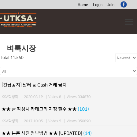
Home
Login
Join
Skip
to
content
벼룩시장
Total 11,550
[긴급공지] 달러 등 Cash 거래 금지
KSA학생회
|
2020.03.19
|
Votes 8
|
Views 334870
★★ 글 작성시 카테고리 지정 필수 ★★
(101)
KSA학생회
|
2017.10.05
|
Votes 5
|
Views 350890
★★ 본문 사진 첨부방법 ★★ [UPDATED]
(14)