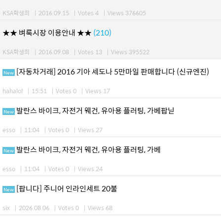
KSA학생회
|
2016.09.15
|
Votes 4
|
Views 376605
★★ 벼룩시장 이용안내 ★★
(210)
KSA학생회
|
2016.09.08
|
Votes 13
|
Views 395522
[자동차거래] 2016 기아 세도나 5만마일 판매합니다 (신규엔진)
New
hahalol
|
15:51
|
Votes 0
|
Views 17
발란스 바이크, 자전거 웨건, 유아용 플러팅, 가베팝닏
New
esso
|
11:04
|
Votes 0
|
Views 27
발란스 바이크, 자전거 웨건, 유아용 플러팅, 가베
New
esso
|
11:04
|
Votes 0
|
Views 24
[팝니다] 주니어 인라인세트 20불
New
six
|
2026.08.06
|
Votes 0
|
Views 68