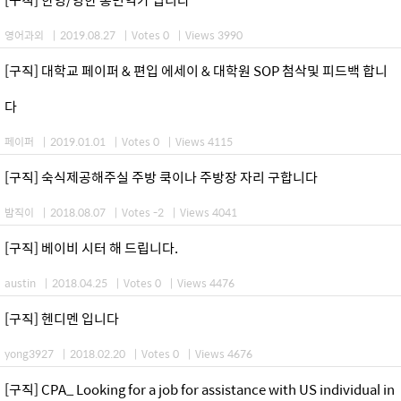
영어과외
|
2019.08.27
|
Votes 0
|
Views 3990
[구직] 대학교 페이퍼 & 편입 에세이 & 대학원 SOP 첨삭및 피드백 합니
다
페이퍼
|
2019.01.01
|
Votes 0
|
Views 4115
[구직] 숙식제공해주실 주방 쿡이나 주방장 자리 구합니다
밤직이
|
2018.08.07
|
Votes -2
|
Views 4041
[구직] 베이비 시터 해 드립니다.
austin
|
2018.04.25
|
Votes 0
|
Views 4476
[구직] 헨디멘 입니다
yong3927
|
2018.02.20
|
Votes 0
|
Views 4676
[구직] CPA_ Looking for a job for assistance with US individual in