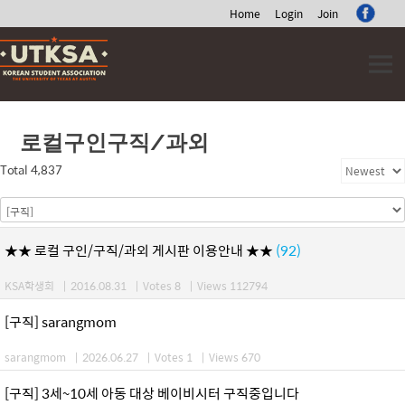
Home
Login
Join
Skip
to
content
로컬구인구직/과외
Total 4,837
★★ 로컬 구인/구직/과외 게시판 이용안내 ★★
(92)
KSA학생회
|
2016.08.31
|
Votes 8
|
Views 112794
[구직] sarangmom
sarangmom
|
2026.06.27
|
Votes 1
|
Views 670
[구직] 3세~10세 아동 대상 베이비시터 구직중입니다