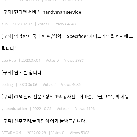
[구직] 핸디맨 서비스, handyman service
sun
|
2023.07.07
|
Votes 0
|
Views 4648
[구직] 막막한 미국 대학 편/입학의 Specific한 가이드라인을 제시해 드
립니다!
Lee Hee
|
2023.07.04
|
Votes 0
|
Views 2933
[구직] 웹 개발 합니다
coding
|
2023.06.06
|
Votes 2
|
Views 4085
[구직] GPA 관리 전문 / 상위 1% 강사진 - 아마존, 구글, BCG, 의대 등
yeoneducation
|
2022.10.28
|
Votes 4
|
Views 4128
[구직] 산후조리,돌미만의 아기 돌봐드립니다.
ATTARMOM
|
2022.02.28
|
Votes 0
|
Views 5063