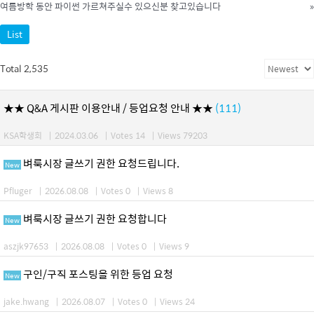
여름방학 동안 파이썬 가르쳐주실수 있으신분 찾고있습니다
»
List
Total 2,535
★★ Q&A 게시판 이용안내 / 등업요청 안내 ★★
(111)
KSA학생회
|
2024.03.06
|
Votes 14
|
Views 79203
벼룩시장 글쓰기 권한 요청드립니다.
New
Pfluger
|
2026.08.08
|
Votes 0
|
Views 8
벼룩시장 글쓰기 권한 요청합니다
New
aszjk97653
|
2026.08.08
|
Votes 0
|
Views 9
구인/구직 포스팅을 위한 등업 요청
New
jake.hwang
|
2026.08.07
|
Votes 0
|
Views 24