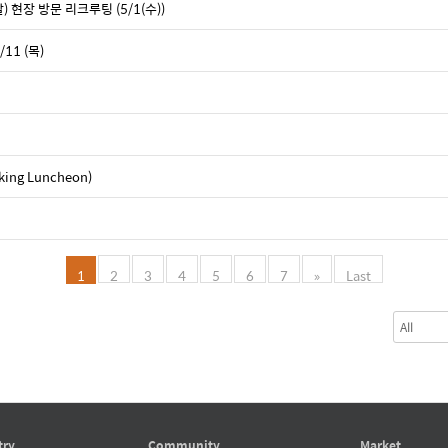
현장 방문 리크루팅 (5/1(수))
1 (목)
ing Luncheon)
1
2
3
4
5
6
7
»
Last
try
Community
Market