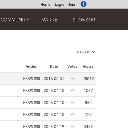
Home
Login
Join
COMMUNITY
MARKET
SPONSOR
Author
Date
Votes
Views
KSA학생회
2016.08.31
0
28812
KSA학생회
2026.04.10
0
1057
KSA학생회
2026.04.10
0
858
KSA학생회
2026.04.10
0
727
KSA학생회
2025.04.19
0
3495