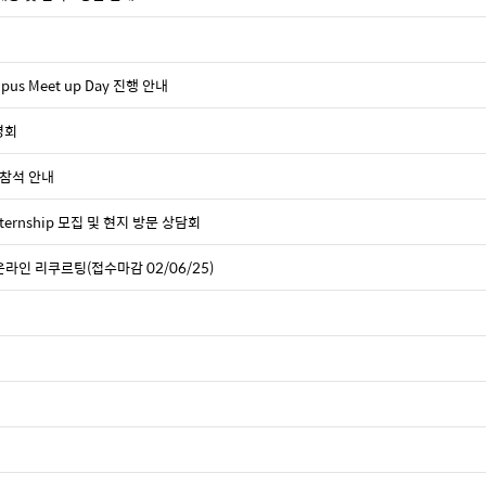
us Meet up Day 진행 안내
명회
k 참석 안내
nternship 모집 및 현지 방문 상담회
온라인 리쿠르팅(접수마감 02/06/25)
팅