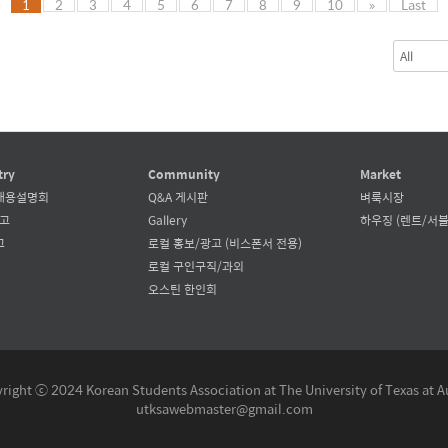
1
2
3
4
5
6
7
8
9
10
»
Last
try
Community
Market
채용설명회
Q&A 게시판
벼룩시장
공고
Gallery
하우징 (렌트/서블
고
로컬 홍보/광고 (비스폰서 전용)
로컬 구인구직/과외
오스틴 한인회
right ⓒ 2024 Korean Students Association at The University of Texas at A
utksawebmaster@gmail.com