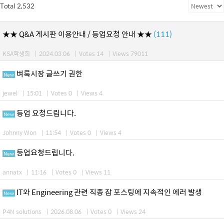
Total 2,532
★★ Q&A 게시판 이용안내 / 등업요청 안내 ★★
(111)
KSA학생회
|
2024.03.06
|
Votes 14
|
Views 79011
벼룩시장 글쓰기 권한
New
jewel
|
15:01
|
Votes 0
|
Views 4
등업 요청드립니다.
New
Johnny Won
|
11:54
|
Votes 0
|
Views 4
등업요청드립니다.
New
annatx
|
11:16
|
Votes 0
|
Views 11
IT와 Engineering 관련 직종 잡 포스팅에 지속적인 에러 발생
New
P4N solutions
|
2026.08.06
|
Votes 0
|
Views 24