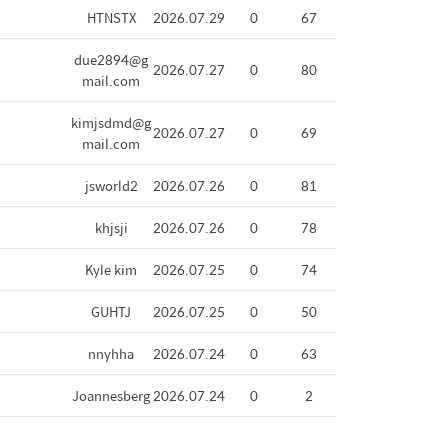
HTNSTX
2026.07.29
0
67
due2894@g
2026.07.27
0
80
mail.com
kimjsdmd@g
2026.07.27
0
69
mail.com
jsworld2
2026.07.26
0
81
khjsji
2026.07.26
0
78
Kyle kim
2026.07.25
0
74
GUHTJ
2026.07.25
0
50
nnyhha
2026.07.24
0
63
Joannesberg
2026.07.24
0
2