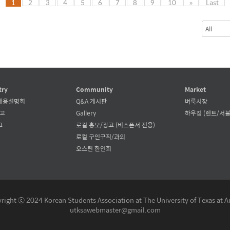
1
2
3
4
5
6
7
8
9
10
»
Last
try
Community
Market
채용설명회
Q&A 게시판
벼룩시장
공고
Gallery
하우징 (렌트/서블
고
로컬 홍보/광고 (비스폰서 전용)
로컬 구인구직/과외
오스틴 한인회
right ⓒ 2024 Korean Students Association at The University of Texas at A
utksawebmaster@gmail.com