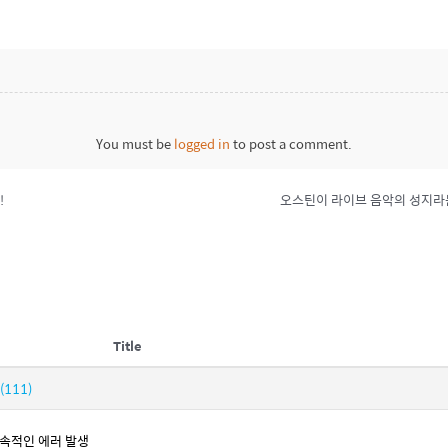
You must be
logged in
to post a comment.
!
Title
(111)
 지속적인 에러 발생