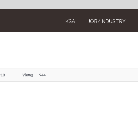
KSA
JOB/INDUSTRY
:18
Views
944