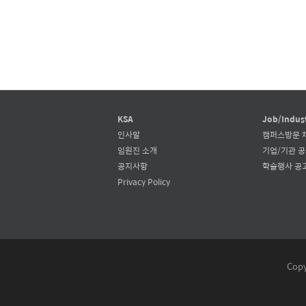
KSA
Job/Indus
인사말
캠퍼스방문 
임원진 소개
기업/기관 
공지사항
학술행사 공
Privacy Policy
Copy