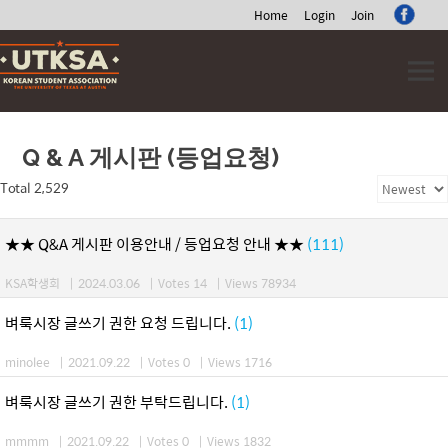
Home
Login
Join
Skip
to
content
Q & A 게시판 (등업요청)
Total 2,529
★★ Q&A 게시판 이용안내 / 등업요청 안내 ★★
(111)
KSA학생회
|
2024.03.06
|
Votes 14
|
Views 78934
벼룩시장 글쓰기 권한 요청 드립니다.
(1)
minolee
|
2021.09.22
|
Votes 0
|
Views 1716
벼룩시장 글쓰기 권한 부탁드립니다.
(1)
mmmm
|
2021.09.22
|
Votes 0
|
Views 1832