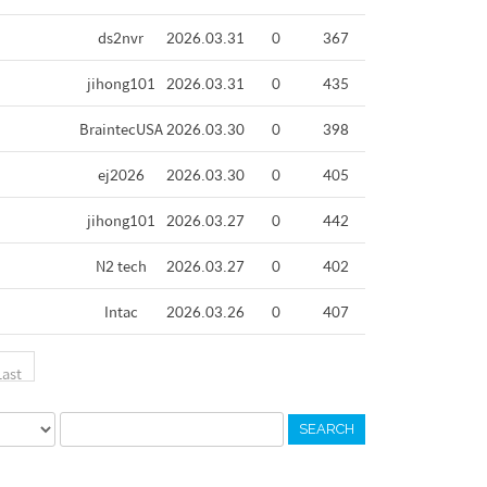
ds2nvr
2026.03.31
0
367
jihong101
2026.03.31
0
435
BraintecUSA
2026.03.30
0
398
ej2026
2026.03.30
0
405
jihong101
2026.03.27
0
442
N2 tech
2026.03.27
0
402
Intac
2026.03.26
0
407
Last
SEARCH