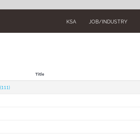
KSA
JOB/INDUSTRY
Title
(111)