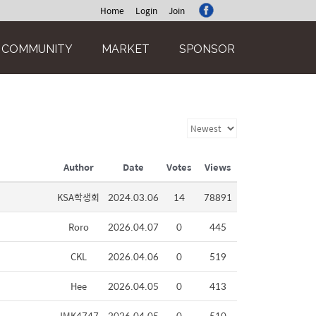
Home
Login
Join
COMMUNITY
MARKET
SPONSOR
Author
Date
Votes
Views
KSA학생회
2024.03.06
14
78891
Roro
2026.04.07
0
445
CKL
2026.04.06
0
519
Hee
2026.04.05
0
413
JMK4747
2026.04.05
0
510