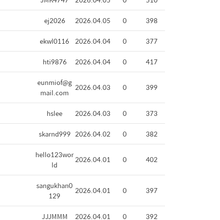
ej2026
2026.04.05
0
398
ekwl0116
2026.04.04
0
377
hti9876
2026.04.04
0
417
eunmiof@g
2026.04.03
0
399
mail.com
hslee
2026.04.03
0
373
skarnd999
2026.04.02
0
382
hello123wor
2026.04.01
0
402
ld
sangukhan0
2026.04.01
0
397
129
JJJMMM
2026.04.01
0
392