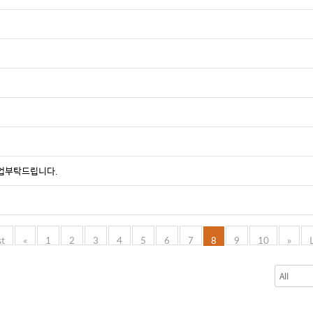
등업부탁드립니다.
st
«
1
2
3
4
5
6
7
8
9
10
»