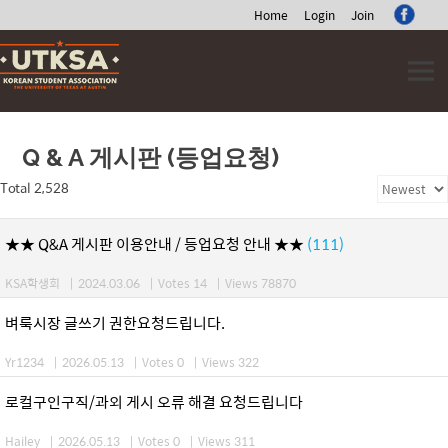
Home
Login
Join
Skip
to
content
Q & A 게시판 (등업요청)
Total 2,528
★★ Q&A 게시판 이용안내 / 등업요청 안내 ★★
(111)
KSA학생회
|
2024.03.06
|
Votes 14
|
Views 78870
벼룩시장 글쓰기 권한요청드립니다.
Yr1234
|
2026.05.13
|
Votes 0
|
Views 322
로컬구인구직/과외 게시 오류 해결 요청드립니다
Hailey
|
2026.05.13
|
Votes 0
|
Views 311