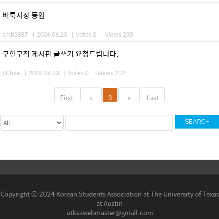
벼룩시장 등업
smb3887
|
2026.06.23
|
Votes 0
|
Views 230
구인구직 게시판 글쓰기 요청드립니다.
SChae
|
2026.06.23
|
Votes 0
|
Views 232
First
«
3
»
Last
SEARCH
Copyright ⓒ 2024 Korean Students Association at The University of Texas
at Austin
utksawebmaster@gmail.com