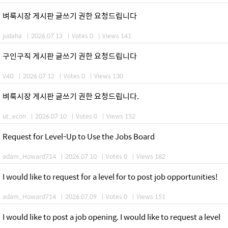
벼룩시장 게시판 글쓰기 권한 요청드립니다
judaha
|
2026.07.13
|
Votes 0
|
Views 141
구인구직 게시판 글쓰기 권한 요청드립니다
V4D
|
2026.07.12
|
Votes 0
|
Views 130
벼룩시장 게시판 글쓰기 권한 요청드립니다.
ut_econ
|
2026.07.10
|
Votes 0
|
Views 152
Request for Level-Up to Use the Jobs Board
adam_Howard714
|
2026.07.10
|
Votes 0
|
Views 182
I would like to request for a level for to post job opportunities!
adam_Howard714
|
2026.07.09
|
Votes 0
|
Views 151
I would like to post a job opening. I would like to request a level