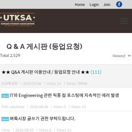
Home
Login
Join
Skip
to
content
Q & A 게시판 (등업요청)
Total 2,529
★★ Q&A 게시판 이용안내 / 등업요청 안내 ★★
(111)
KSA학생회
|
2024.03.06
|
Votes 14
|
Views 78948
IT와 Engineering 관련 직종 잡 포스팅에 지속적인 에러 발생
New
P4N solutions
|
2026.08.06
|
Votes 0
|
Views 15
벼룩시장 글쓰기 권한 부탁드립니다.
New
riimu
|
2026.08.05
|
Votes 0
|
Views 12