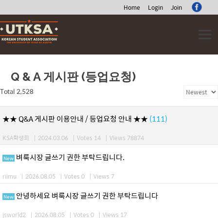
Home
Login
Join
Skip
to
content
Q & A 게시판 (등업요청)
Total 2,528
★★ Q&A 게시판 이용안내 / 등업요청 안내 ★★
(111)
KSA학생회
|
2024.03.06
|
Votes 14
|
Views 78874
벼룩시장 글쓰기 권한 부탁드립니다.
New
riimu
|
2026.08.05
|
Votes 0
|
Views 7
안녕하세요 벼룩시장 글쓰기 권한 부탁드립니다
New
jsworld2
|
2026.08.05
|
Votes 0
|
Views 17