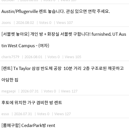
Austin/Pflugerville 렌트 놓습니다. 관심 있으면 연락 주세요.
Joons
|
2026.08.02
|
Votes 0
|
Views 107
[서블렛 놓아요] 개인 방 + 화장실 서블렛 구합니다! furnished, UT Aus
tin West Campus - (여자)
charis7579
|
2026.08.01
|
Votes 0
|
Views 105
[렌트] Tx Taylor 삼성 반도체 공장 10분 거리 2층 구조로된 깨끗하고
아담한 집
megaepi
|
2026.07.31
|
Votes 0
|
Views 127
후토에 위치한 가구 겸비한 방 렌트
esso
|
2026.07.31
|
Votes 0
|
Views 127
[룸메구함] CedarPark방 rent