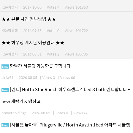
KSA학생회
|
2017.10.05
|
Votes 4
|
Views 101850
★★ 본문 사진 첨부방법 ★★
KSA학생회
|
2016.09.15
|
Votes 0
|
Views 101722
★★ 하우징 게시판 이용안내 ★★
KSA학생회
|
2016.08.31
|
Votes 2
|
Views 108935
한달간 서블릿 가능한곳 구합니다
New
sinla91
|
2026.08.05
|
Votes 0
|
Views 66
[렌트] Hutto Star Ranch 하우스렌트 4 bed 3 bath 렌트합니다 -
New
new 세탁기 & 냉장고
braverholdings
|
2026.08.05
|
Votes 0
|
Views 66
[서블렛 놓아요] Pflugerville / North Austin 1bed 아파트 서블렛
New