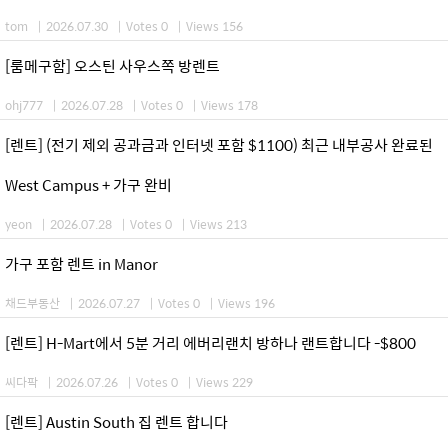
tom
|
2026.07.30
|
Votes 0
|
Views 156
[룸메구함] 오스틴 사우스쪽 방렌트
ohj777
|
2026.07.28
|
Votes 0
|
Views 178
[렌트] (전기 제외 공과금과 인터넷 포함 $1100) 최근 내부공사 완료된
West Campus + 가구 완비
yeon
|
2026.07.28
|
Votes 0
|
Views 213
가구 포함 렌트 in Manor
채드부동산
|
2026.07.27
|
Votes 0
|
Views 196
[렌트] H-Mart에서 5분 거리 에버리랜치 방하나 랜트합니다 -$800
씨다팍
|
2026.07.26
|
Votes 0
|
Views 229
[렌트] Austin South 집 렌트 합니다