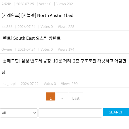
다파라
|
2026.07.25
|
Votes 0
|
Views 202
[거래완료] [서블렛] North Austin 1bed
lee866
|
2026.07.24
|
Votes 0
|
Views 228
[렌트] South East 오스틴 방렌트
Owner
|
2026.07.24
|
Votes 0
|
Views 194
[룸메구함] 삼성 반도체 공장 10분 거리 2층 구조로된 깨끗하고 아담한
집
megaepi
|
2026.07.22
|
Votes 0
|
Views 230
1
»
Last
SEARCH