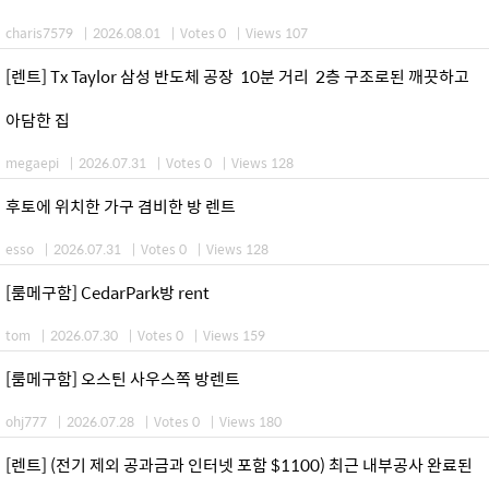
charis7579
|
2026.08.01
|
Votes 0
|
Views 107
[렌트] Tx Taylor 삼성 반도체 공장 10분 거리 2층 구조로된 깨끗하고
아담한 집
megaepi
|
2026.07.31
|
Votes 0
|
Views 128
후토에 위치한 가구 겸비한 방 렌트
esso
|
2026.07.31
|
Votes 0
|
Views 128
[룸메구함] CedarPark방 rent
tom
|
2026.07.30
|
Votes 0
|
Views 159
[룸메구함] 오스틴 사우스쪽 방렌트
ohj777
|
2026.07.28
|
Votes 0
|
Views 180
[렌트] (전기 제외 공과금과 인터넷 포함 $1100) 최근 내부공사 완료된