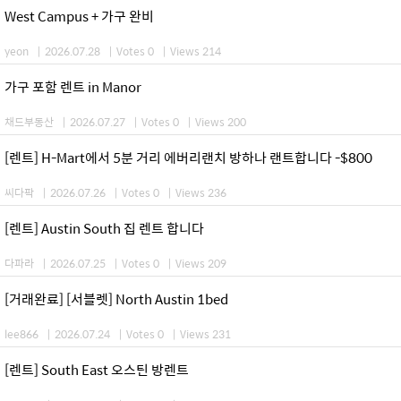
West Campus + 가구 완비
yeon
|
2026.07.28
|
Votes 0
|
Views 214
가구 포함 렌트 in Manor
채드부동산
|
2026.07.27
|
Votes 0
|
Views 200
[렌트] H-Mart에서 5분 거리 에버리랜치 방하나 랜트합니다 -$800
씨다팍
|
2026.07.26
|
Votes 0
|
Views 236
[렌트] Austin South 집 렌트 합니다
다파라
|
2026.07.25
|
Votes 0
|
Views 209
[거래완료] [서블렛] North Austin 1bed
lee866
|
2026.07.24
|
Votes 0
|
Views 231
[렌트] South East 오스틴 방렌트