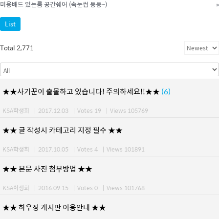
미용배드 있는룸 공간쉐어 (속눈썹 등등~)
»
List
Total 2,771
★★사기꾼이 출몰하고 있습니다! 주의하세요!!★★
(6)
KSA학생회
|
2017.12.03
|
Votes 19
|
Views 105769
★★ 글 작성시 카테고리 지정 필수 ★★
KSA학생회
|
2017.10.05
|
Votes 4
|
Views 101891
★★ 본문 사진 첨부방법 ★★
KSA학생회
|
2016.09.15
|
Votes 0
|
Views 101768
★★ 하우징 게시판 이용안내 ★★