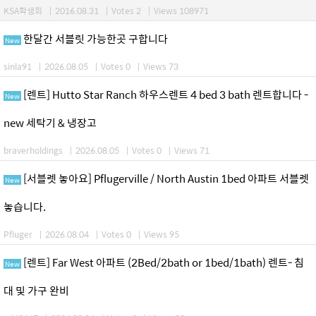
KSA학생회
|
2016.08.31
|
Votes 2
|
Views 108971
한달간 서블릿 가능한곳 구합니다
New
sinla91
|
2026.08.05
|
Votes 0
|
Views 73
[렌트] Hutto Star Ranch 하우스렌트 4 bed 3 bath 렌트합니다 -
New
new 세탁기 & 냉장고
braverholdings
|
2026.08.05
|
Votes 0
|
Views 71
[서블렛 놓아요] Pflugerville / North Austin 1bed 아파트 서블렛
New
놓습니다.
Pfluger
|
2026.08.04
|
Votes 0
|
Views 95
[렌트] Far West 아파트 (2Bed/2bath or 1bed/1bath) 렌트- 침
New
대 및 가구 완비