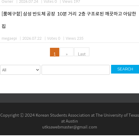
Owner
|
2026.07.24
|
Votes 0
|
Views 197
[룸메구함] 삼성 반도체 공장 10분 거리 2층 구조로된 깨끗하고 아담한
집
megaepi
|
2026.07.22
|
Votes 0
|
Views 235
1
»
Last
SEARCH
Copyright ⓒ 2024 Korean Students Association at The University of Texas
at Austin
utksawebmaster@gmail.com