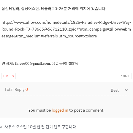
삼성테일러, 삼성어스틴, 테슬러 20-25분 거리에 위치에 있습니다.
https://www.zillow.com/homedetails/1826-Paradise-Ridge-Drive-Way-
Round-Rock-TX-78665/456712110_zpid/?utm_campaign=zillowwebm
essage&utm_medium=referral&utm_source=txtshare
연락처: iklee600@gmail.com, 512-육98-칠876
LIKE
0
PRINT
Total Reply
0
You must be
logged in
to post a comment.
«
사우스 오스틴 10월 한 달 단기 렌트 구합니다