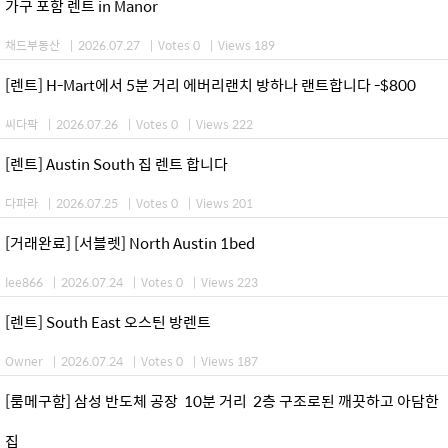
가구 포함 렌트 in Manor
채드부동산
|
2026.07.27
|
Votes 0
|
Views 189
[렌트] H-Mart에서 5분 거리 에버리랜치 방하나 랜트합니다 -$800
씨다팍
|
2026.07.26
|
Votes 0
|
Views 222
[렌트] Austin South 집 렌트 합니다
다파라
|
2026.07.25
|
Votes 0
|
Views 201
[거래완료] [서블렛] North Austin 1bed
lee866
|
2026.07.24
|
Votes 0
|
Views 223
[렌트] South East 오스틴 방렌트
Owner
|
2026.07.24
|
Votes 0
|
Views 187
[룸메구함] 삼성 반도체 공장 10분 거리 2층 구조로된 깨끗하고 아담한
집