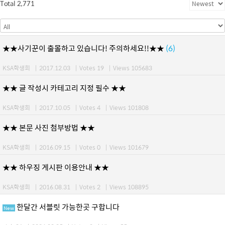
Total 2,771
★★사기꾼이 출몰하고 있습니다! 주의하세요!!★★
(6)
KSA학생회
|
2017.12.03
|
Votes 19
|
Views 105683
★★ 글 작성시 카테고리 지정 필수 ★★
KSA학생회
|
2017.10.05
|
Votes 4
|
Views 101808
★★ 본문 사진 첨부방법 ★★
KSA학생회
|
2016.09.15
|
Votes 0
|
Views 101679
★★ 하우징 게시판 이용안내 ★★
KSA학생회
|
2016.08.31
|
Votes 2
|
Views 108895
한달간 서블릿 가능한곳 구합니다
New