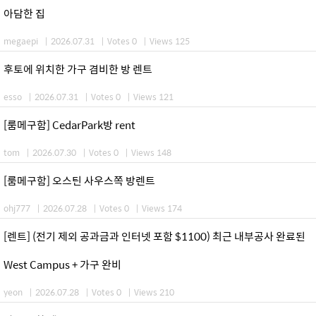
아담한 집
megaepi
|
2026.07.31
|
Votes 0
|
Views 125
후토에 위치한 가구 겸비한 방 렌트
esso
|
2026.07.31
|
Votes 0
|
Views 121
[룸메구함] CedarPark방 rent
tom
|
2026.07.30
|
Votes 0
|
Views 148
[룸메구함] 오스틴 사우스쪽 방렌트
ohj777
|
2026.07.28
|
Votes 0
|
Views 174
[렌트] (전기 제외 공과금과 인터넷 포함 $1100) 최근 내부공사 완료된
West Campus + 가구 완비
yeon
|
2026.07.28
|
Votes 0
|
Views 210