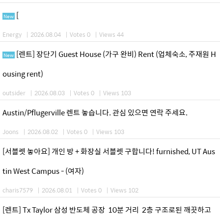
[
New
Energy
|
2026.08.04
|
Votes 0
|
Views 44
[렌트] 장단기 Guest House (가구 완비) Rent (업체숙소, 주재원 H
New
ousing rent)
outsider
|
2026.08.03
|
Votes 0
|
Views 103
Austin/Pflugerville 렌트 놓습니다. 관심 있으면 연락 주세요.
Joons
|
2026.08.02
|
Votes 0
|
Views 103
[서블렛 놓아요] 개인 방 + 화장실 서블렛 구합니다! furnished, UT Aus
tin West Campus - (여자)
charis7579
|
2026.08.01
|
Votes 0
|
Views 102
[렌트] Tx Taylor 삼성 반도체 공장 10분 거리 2층 구조로된 깨끗하고