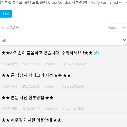
[서블렛 놓아요] 웨캠 도보 8분 | Croix Condos 서블렛 (여) | Fully Furnished $785
»
List
Total 2,770
★★사기꾼이 출몰하고 있습니다! 주의하세요!!★★
(6)
KSA학생회
|
2017.12.03
|
Votes 19
|
Views 105502
★★ 글 작성시 카테고리 지정 필수 ★★
KSA학생회
|
2017.10.05
|
Votes 4
|
Views 101644
★★ 본문 사진 첨부방법 ★★
KSA학생회
|
2016.09.15
|
Votes 0
|
Views 101520
★★ 하우징 게시판 이용안내 ★★