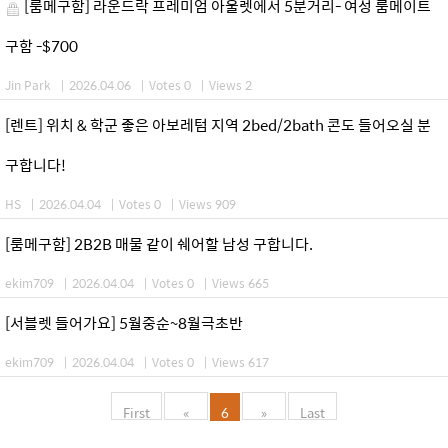
[룸메구함] 라운드락 프레미엄 아울렛에서 5분거리- 여성 룸메이트
구함 -$700
Jin Park
|
2026.04.06
|
Votes 0
|
Views 2
[렌트] 위치 & 학군 좋은 아보레텀 지역 2bed/2bath 콘도 들어오실 분
구합니다!
HS
|
2026.04.04
|
Votes 0
|
Views 909
[룸메구함] 2B2B 매물 같이 쉐어할 남성 구합니다.
ekim709
|
2026.04.04
|
Votes 0
|
Views 665
[서블렛 들어가요] 5월중순~8월극초반
ekim709
|
2026.04.04
|
Votes 0
|
Views 617
First
«
6
»
Last