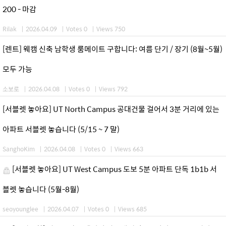
200 - 마감
Rilak
|
2026.04.09
|
Votes 0
|
Views 750
[렌트] 웨캠 신축 남학생 룸메이트 구합니다: 여름 단기 / 장기 (8월~5월)
모두 가능
소보로
|
2026.04.08
|
Votes 0
|
Views 792
[서블렛 놓아요] UT North Campus 공대건물 걸어서 3분 거리에 있는
아파트 서블렛 놓습니다 (5/15 ~ 7 말)
SanghoKim
|
2026.04.08
|
Votes 0
|
Views 663
[서블렛 놓아요] UT West Campus 도보 5분 아파트 단독 1b1b 서
블렛 놓습니다 (5월-8월)
seoyounglee
|
2026.04.07
|
Votes 0
|
Views 685