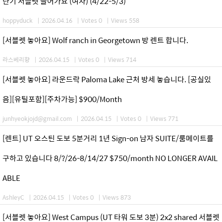
단기 서블렛 들어가요 (여자) (4/22-5/3)
hoppyduck
|
2026.04.16
|
Votes 0
|
Views 558
[서블렛 놓아요] Wolf ranch in Georgetown 방 렌트 합니다.
라스베리향
|
2026.04.15
|
Votes 0
|
Views 714
[서블렛 놓아요] 라운드락 Paloma Lake 근처 방세 놓습니다. [공실있
음][유틸포함][주차가능] $900/Month
junhyeokjojd@gmail.com
|
2026.04.15
|
Votes 0
|
Views 771
[렌트] UT 오스틴 도보 5분거리 1년 Sign-on 남자 SUITE/룸메이트를
구하고 있습니다 8/?/26-8/14/27 $750/month NO LONGER AVAIL
ABLE
AshleyC
|
2026.04.15
|
Votes 0
|
Views 873
[서블렛 놓아요] West Campus (UT 타워 도보 3분) 2x2 shared 서블렛