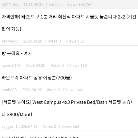
KSA학생회
|
2016.08.31
|
Votes 2
|
Views 108754
가격인하) 타겟 도보 1분 거리 최신식 아파트 서블렛 놓습니다 2x2 (기간
협의 가능)
oerr4480
|
2026.04.20
|
Votes 0
|
Views 652
방 구해요 - 여자
qwert5178
|
2026.04.20
|
Votes 0
|
Views 693
라운드락 아파트 공유 여성분(700불)
ohoh633
|
2026.04.19
|
Votes 0
|
Views 646
[서블렛 놓아요] West Campus 4x3 Private Bed/Bath 서블렛 놓습니
다 $800/Month
yeggin
|
2026.04.18
|
Votes 0
|
Views 663