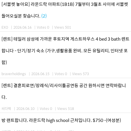
[서블렛 놓아요] 라운드락 아파트(1B1B) 7월부터 3월초 사이에 서블렛
들어오실분 찾습니다.
(2)
EXO
|
2026.06.16
|
Votes 0
|
Views 501
[렌트] 테일러 삼성에 가까운 후토지역 게스트하우스 4 bed 3 bath 렌트
합니다 - 단기/장기 숙소 (가구,생활용품 완비. 모든 유틸리티, 인터넷 포
함)
braverholdings
|
2026.06.15
|
Votes 0
|
Views 573
[렌트] 결혼피로연/장례식/리사이틀공연등 공간 원하시면 연락바랍니
다.
씨다팍
|
2026.06.10
|
Votes 0
|
Views 518
방 랜트합니다. 라운드락 high school 근처입니다. $750 -(여성분)