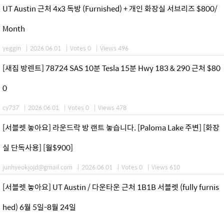
UT Austin 근처 4x3 독방 (Furnished) + 개인 화장실 서브리즈 $800/
Month
yeggin
|
2026.06.01
|
Votes 0
|
Views 496
[새집 방렌트] 78724 SAS 10분 Tesla 15분 Hwy 183 & 290 근처 $80
0
cy737
|
2026.06.01
|
Votes 0
|
Views 478
[서블렛 놓아요] 라운드락 방 랜트 놓습니다. [Paloma Lake 주변] [화장
실 단독사용] [월$900]
junhyeokjojd@gmail.com
|
2026.06.01
|
Votes 0
|
Views 610
[서블렛 놓아요] UT Austin / 다운타운 근처 1B1B 서블렛 (fully furnis
hed) 6월 5일-8월 24일