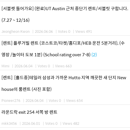
[서블렛 들어가요] (완료)UT Austin 근처 중단기 렌트/서블릿 구합니다.
(7.27 ~ 12/16)
Jeongheon Kwon
|
2026.06.06
|
Votes 0
|
Views 491
[렌트] 플루거빌 렌트 (코스트코/타켓/홈디포/HEB 운전 5분거리), (수
영장 /놀이터 도보 1분) (School rating over 7-8)
(2)
Mimi
|
2026.06.04
|
Votes 0
|
Views 663
[렌트] [홀드중]테일러 삼성과 가까운 Hutto 지역 깨끗한 새 단지 New
house의 룸렌트 (사진 포함)
Pioneer276
|
2026.06.04
|
Votes 0
|
Views 654
라운드락 exit 254 서쪽 방 렌트
mkk3456
|
2026.06.01
|
Votes 0
|
Views 482