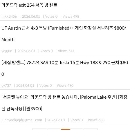
라운드락 exit 254 서쪽 방 렌트
mkk3456
|
2026.06.01
|
Votes 0
|
Views 498
UT Austin 근처 4x3 독방 (Furnished) + 개인 화장실 서브리즈 $800/
Month
yeggin
|
2026.06.01
|
Votes 0
|
Views 511
[새집 방렌트] 78724 SAS 10분 Tesla 15분 Hwy 183 & 290 근처 $80
0
cy737
|
2026.06.01
|
Votes 0
|
Views 490
[서블렛 놓아요] 라운드락 방 랜트 놓습니다. [Paloma Lake 주변] [화장
실 단독사용] [월$900]
junhyeokjojd@gmail.com
|
2026.06.01
|
Votes 0
|
Views 633