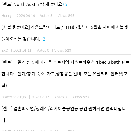
[렌트] North Austin 방 세 놓아요
(5)
Henry
|
2026.06.16
|
Votes 3
|
Views 846
[서블렛 놓아요] 라운드락 아파트(1B1B) 7월부터 3월초 사이에 서블렛
들어오실분 찾습니다.
(2)
EXO
|
2026.06.16
|
Votes 0
|
Views 523
[렌트] 테일러 삼성에 가까운 후토지역 게스트하우스 4 bed 3 bath 렌트
합니다 - 단기/장기 숙소 (가구,생활용품 완비. 모든 유틸리티, 인터넷 포
함)
braverholdings
|
2026.06.15
|
Votes 0
|
Views 590
[렌트] 결혼피로연/장례식/리사이틀공연등 공간 원하시면 연락바랍니
다.