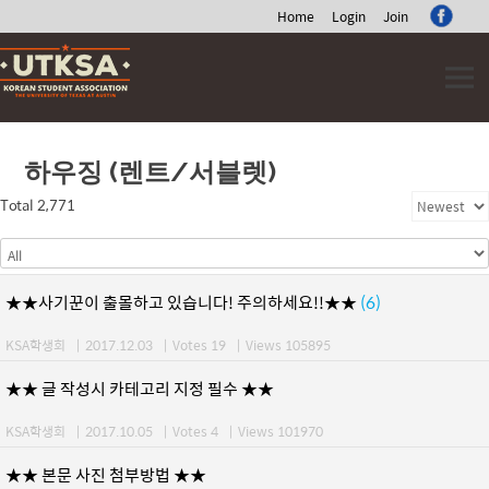
Home
Login
Join
Skip
to
content
하우징 (렌트/서블렛)
Total 2,771
★★사기꾼이 출몰하고 있습니다! 주의하세요!!★★
(6)
KSA학생회
|
2017.12.03
|
Votes 19
|
Views 105895
★★ 글 작성시 카테고리 지정 필수 ★★
KSA학생회
|
2017.10.05
|
Votes 4
|
Views 101970
★★ 본문 사진 첨부방법 ★★