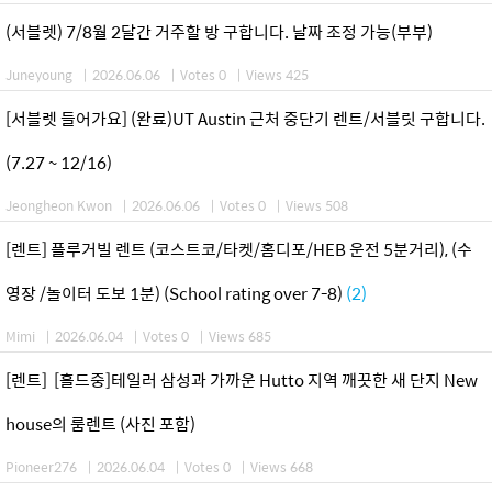
(서블렛) 7/8월 2달간 거주할 방 구합니다. 날짜 조정 가능(부부)
Juneyoung
|
2026.06.06
|
Votes 0
|
Views 425
[서블렛 들어가요] (완료)UT Austin 근처 중단기 렌트/서블릿 구합니다.
(7.27 ~ 12/16)
Jeongheon Kwon
|
2026.06.06
|
Votes 0
|
Views 508
[렌트] 플루거빌 렌트 (코스트코/타켓/홈디포/HEB 운전 5분거리), (수
영장 /놀이터 도보 1분) (School rating over 7-8)
(2)
Mimi
|
2026.06.04
|
Votes 0
|
Views 685
[렌트] [홀드중]테일러 삼성과 가까운 Hutto 지역 깨끗한 새 단지 New
house의 룸렌트 (사진 포함)
Pioneer276
|
2026.06.04
|
Votes 0
|
Views 668