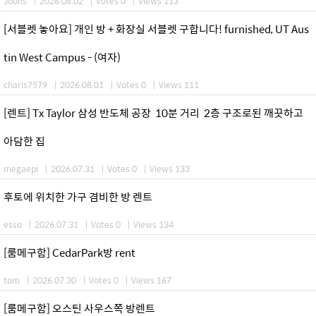
Joons
|
2026.08.02
|
Votes 0
|
Views 113
[서블렛 놓아요] 개인 방 + 화장실 서블렛 구합니다! furnished, UT Aus
tin West Campus - (여자)
charis7579
|
2026.08.01
|
Votes 0
|
Views 111
[렌트] Tx Taylor 삼성 반도체 공장 10분 거리 2층 구조로된 깨끗하고
아담한 집
megaepi
|
2026.07.31
|
Votes 0
|
Views 133
후토에 위치한 가구 겸비한 방 렌트
esso
|
2026.07.31
|
Votes 0
|
Views 134
[룸메구함] CedarPark방 rent
tom
|
2026.07.30
|
Votes 0
|
Views 167
[룸메구함] 오스틴 사우스쪽 방렌트