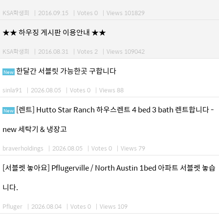
KSA학생회
|
2016.09.15
|
Votes 0
|
Views 101829
★★ 하우징 게시판 이용안내 ★★
KSA학생회
|
2016.08.31
|
Votes 2
|
Views 109042
한달간 서블릿 가능한곳 구합니다
New
sinla91
|
2026.08.05
|
Votes 0
|
Views 88
[렌트] Hutto Star Ranch 하우스렌트 4 bed 3 bath 렌트합니다 -
New
new 세탁기 & 냉장고
braverholdings
|
2026.08.05
|
Votes 0
|
Views 79
[서블렛 놓아요] Pflugerville / North Austin 1bed 아파트 서블렛 놓습
니다.
Pfluger
|
2026.08.04
|
Votes 0
|
Views 109