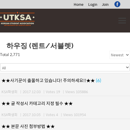
Home
Login
Join
Skip
to
content
하우징 (렌트/서블렛)
Total 2,771
★★사기꾼이 출몰하고 있습니다! 주의하세요!!★★
(6)
KSA학생회
|
2017.12.03
|
Votes 19
|
Views 105886
★★ 글 작성시 카테고리 지정 필수 ★★
KSA학생회
|
2017.10.05
|
Votes 4
|
Views 101954
★★ 본문 사진 첨부방법 ★★