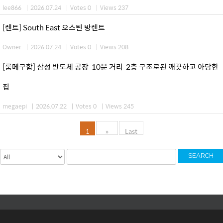
lee866
|
2026.07.24
|
Votes 0
|
Views 237
[렌트] South East 오스틴 방렌트
Owner
|
2026.07.24
|
Votes 0
|
Views 208
[룸메구함] 삼성 반도체 공장 10분 거리 2층 구조로된 깨끗하고 아담한
집
megaepi
|
2026.07.22
|
Votes 0
|
Views 245
1
»
Last
SEARCH