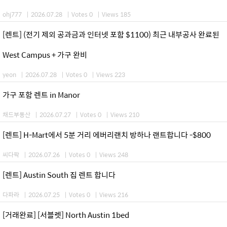
ohj777
|
2026.07.28
|
Votes 0
|
Views 185
[렌트] (전기 제외 공과금과 인터넷 포함 $1100) 최근 내부공사 완료된
West Campus + 가구 완비
yeon
|
2026.07.28
|
Votes 0
|
Views 223
가구 포함 렌트 in Manor
채드부동산
|
2026.07.27
|
Votes 0
|
Views 210
[렌트] H-Mart에서 5분 거리 에버리랜치 방하나 랜트합니다 -$800
씨다팍
|
2026.07.26
|
Votes 0
|
Views 248
[렌트] Austin South 집 렌트 합니다
다파라
|
2026.07.25
|
Votes 0
|
Views 216
[거래완료] [서블렛] North Austin 1bed