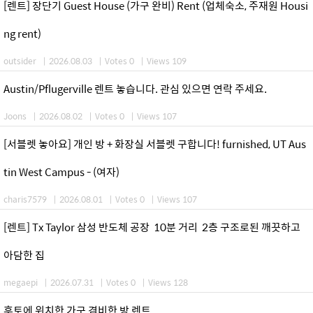
[렌트] 장단기 Guest House (가구 완비) Rent (업체숙소, 주재원 Housi
ng rent)
outsider
|
2026.08.03
|
Votes 0
|
Views 109
Austin/Pflugerville 렌트 놓습니다. 관심 있으면 연락 주세요.
Joons
|
2026.08.02
|
Votes 0
|
Views 107
[서블렛 놓아요] 개인 방 + 화장실 서블렛 구합니다! furnished, UT Aus
tin West Campus - (여자)
charis7579
|
2026.08.01
|
Votes 0
|
Views 107
[렌트] Tx Taylor 삼성 반도체 공장 10분 거리 2층 구조로된 깨끗하고
아담한 집
megaepi
|
2026.07.31
|
Votes 0
|
Views 128
후토에 위치한 가구 겸비한 방 렌트