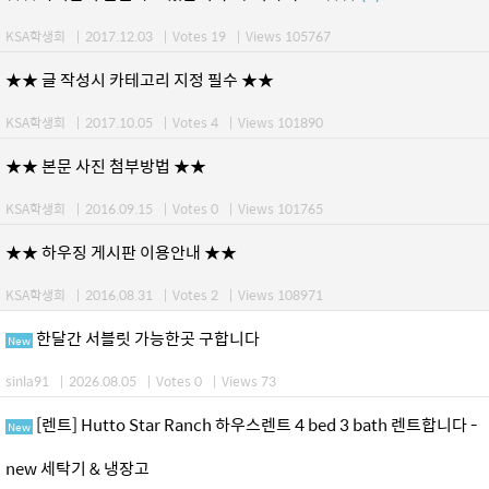
KSA학생회
|
2017.12.03
|
Votes 19
|
Views 105767
★★ 글 작성시 카테고리 지정 필수 ★★
KSA학생회
|
2017.10.05
|
Votes 4
|
Views 101890
★★ 본문 사진 첨부방법 ★★
KSA학생회
|
2016.09.15
|
Votes 0
|
Views 101765
★★ 하우징 게시판 이용안내 ★★
KSA학생회
|
2016.08.31
|
Votes 2
|
Views 108971
한달간 서블릿 가능한곳 구합니다
New
sinla91
|
2026.08.05
|
Votes 0
|
Views 73
[렌트] Hutto Star Ranch 하우스렌트 4 bed 3 bath 렌트합니다 -
New
new 세탁기 & 냉장고