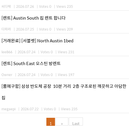
씨다팍
|
2026.07.26
|
Votes 0
|
Views 235
[렌트] Austin South 집 렌트 합니다
다파라
|
2026.07.25
|
Votes 0
|
Views 209
[거래완료] [서블렛] North Austin 1bed
lee866
|
2026.07.24
|
Votes 0
|
Views 231
[렌트] South East 오스틴 방렌트
Owner
|
2026.07.24
|
Votes 0
|
Views 197
[룸메구함] 삼성 반도체 공장 10분 거리 2층 구조로된 깨끗하고 아담한
집
megaepi
|
2026.07.22
|
Votes 0
|
Views 235
1
»
Last