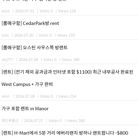
esso
|
2026.07.31
|
Votes 0
|
Views 128
[룸메구함] CedarPark방 rent
tom
|
2026.07.30
|
Votes 0
|
Views 159
[룸메구함] 오스틴 사우스쪽 방렌트
ohj777
|
2026.07.28
|
Votes 0
|
Views 180
[렌트] (전기 제외 공과금과 인터넷 포함 $1100) 최근 내부공사 완료된
West Campus + 가구 완비
yeon
|
2026.07.28
|
Votes 0
|
Views 214
가구 포함 렌트 in Manor
채드부동산
|
2026.07.27
|
Votes 0
|
Views 200
[렌트] H-Mart에서 5분 거리 에버리랜치 방하나 랜트합니다 -$800