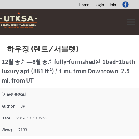
Home
Login
Join
Skip
to
content
하우징 (렌트/서블렛)
12월 중순 —8월 중순 fully-furnished된 1bed-1bath
luxury apt (881 ft²) / 1 mi. from Downtown, 2.5
mi. from UT
[서블렛 놓아요]
Author
JP
Date
2016-10-19 02:33
Views
7133