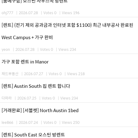
[룸메구함] 오스틴 사우스쪽 방렌트
ohj777
|
2026.07.28
|
Votes 0
|
Views 196
[렌트] (전기 제외 공과금과 인터넷 포함 $1100) 최근 내부공사 완료된
West Campus + 가구 완비
yeon
|
2026.07.28
|
Votes 0
|
Views 234
가구 포함 렌트 in Manor
채드부동산
|
2026.07.27
|
Votes 0
|
Views 218
[렌트] Austin South 집 렌트 합니다
다파라
|
2026.07.25
|
Votes 0
|
Views 234
[거래완료] [서블렛] North Austin 1bed
lee866
|
2026.07.24
|
Votes 0
|
Views 250
[렌트] South East 오스틴 방렌트