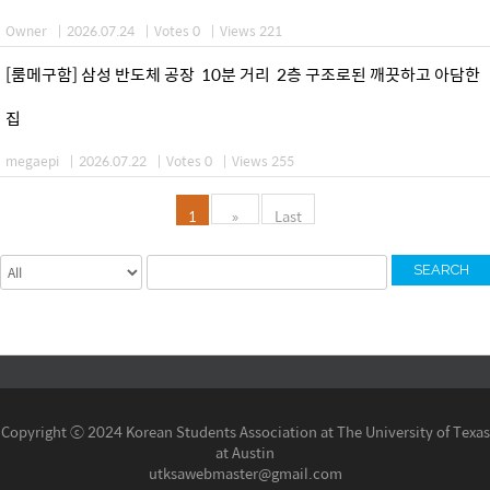
Owner
|
2026.07.24
|
Votes 0
|
Views 221
[룸메구함] 삼성 반도체 공장 10분 거리 2층 구조로된 깨끗하고 아담한
집
megaepi
|
2026.07.22
|
Votes 0
|
Views 255
1
»
Last
SEARCH
Copyright ⓒ 2024 Korean Students Association at The University of Texas
at Austin
utksawebmaster@gmail.com