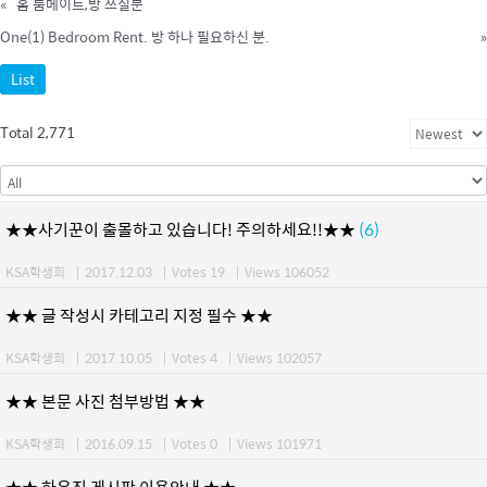
«
홈 룸메이트,방 쓰실분
One(1) Bedroom Rent. 방 하나 필요하신 분.
»
List
Total 2,771
★★사기꾼이 출몰하고 있습니다! 주의하세요!!★★
(6)
KSA학생회
|
2017.12.03
|
Votes 19
|
Views 106052
★★ 글 작성시 카테고리 지정 필수 ★★
KSA학생회
|
2017.10.05
|
Votes 4
|
Views 102057
★★ 본문 사진 첨부방법 ★★
KSA학생회
|
2016.09.15
|
Votes 0
|
Views 101971
★★ 하우징 게시판 이용안내 ★★