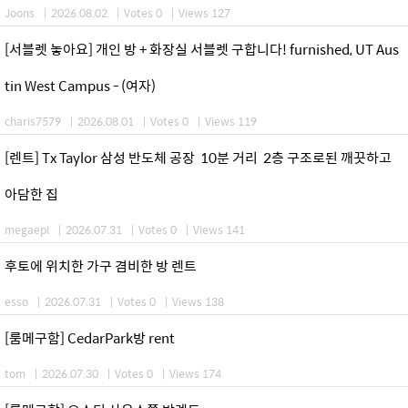
Joons
|
2026.08.02
|
Votes 0
|
Views 127
[서블렛 놓아요] 개인 방 + 화장실 서블렛 구합니다! furnished, UT Aus
tin West Campus - (여자)
charis7579
|
2026.08.01
|
Votes 0
|
Views 119
[렌트] Tx Taylor 삼성 반도체 공장 10분 거리 2층 구조로된 깨끗하고
아담한 집
megaepi
|
2026.07.31
|
Votes 0
|
Views 141
후토에 위치한 가구 겸비한 방 렌트
esso
|
2026.07.31
|
Votes 0
|
Views 138
[룸메구함] CedarPark방 rent
tom
|
2026.07.30
|
Votes 0
|
Views 174