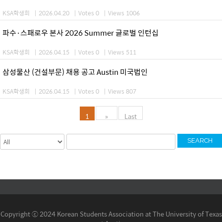
KSA학생회
|
2026.04.20
|
Votes 0
|
Views 1006
파수·스패로우 본사 2026 Summer 글로벌 인턴십
KSA학생회
|
2026.04.15
|
Votes 0
|
Views 511
삼성물산 (건설부문) 채용 공고 Austin 미국법인
KSA학생회
|
2026.04.15
|
Votes 0
|
Views 807
1
»
Last
SEARCH
Copyright ⓒ 2024 Korean Students Association at The University of Texas