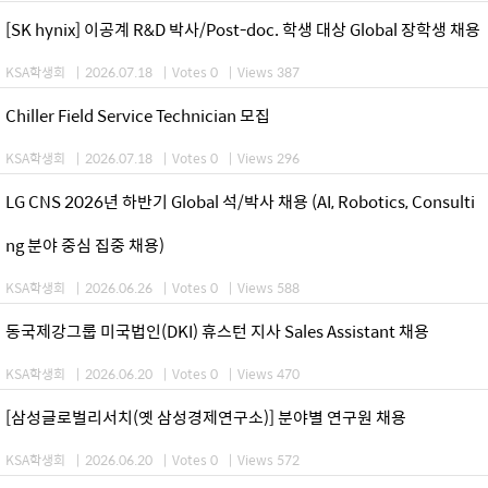
[SK hynix] 이공계 R&D 박사/Post-doc. 학생 대상 Global 장학생 채용
KSA학생회
|
2026.07.18
|
Votes 0
|
Views 387
Chiller Field Service Technician 모집
KSA학생회
|
2026.07.18
|
Votes 0
|
Views 296
LG CNS 2026년 하반기 Global 석/박사 채용 (AI, Robotics, Consulti
ng 분야 중심 집중 채용)
KSA학생회
|
2026.06.26
|
Votes 0
|
Views 588
동국제강그룹 미국법인(DKI) 휴스턴 지사 Sales Assistant 채용
KSA학생회
|
2026.06.20
|
Votes 0
|
Views 470
[삼성글로벌리서치(옛 삼성경제연구소)] 분야별 연구원 채용
KSA학생회
|
2026.06.20
|
Votes 0
|
Views 572