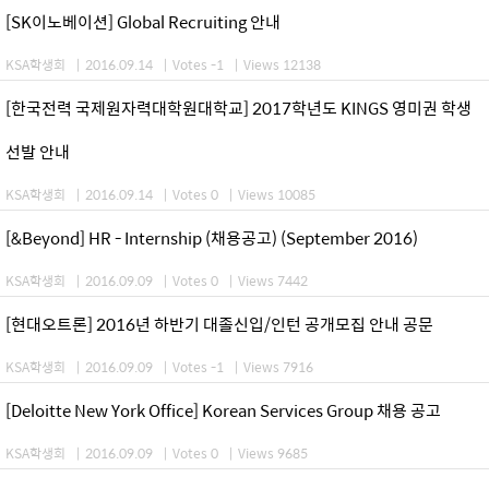
[SK이노베이션] Global Recruiting 안내
KSA학생회
|
2016.09.14
|
Votes -1
|
Views 12138
[한국전력 국제원자력대학원대학교] 2017학년도 KINGS 영미권 학생
선발 안내
KSA학생회
|
2016.09.14
|
Votes 0
|
Views 10085
[&Beyond] HR - Internship (채용공고) (September 2016)
KSA학생회
|
2016.09.09
|
Votes 0
|
Views 7442
[현대오트론] 2016년 하반기 대졸신입/인턴 공개모집 안내 공문
KSA학생회
|
2016.09.09
|
Votes -1
|
Views 7916
[Deloitte New York Office] Korean Services Group 채용 공고
KSA학생회
|
2016.09.09
|
Votes 0
|
Views 9685