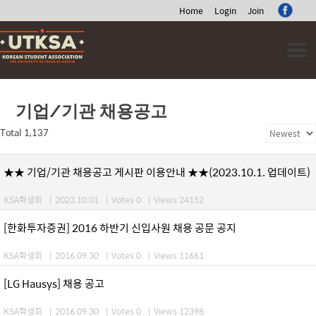
Home
Login
Join
Skip
to
content
기업/기관 채용공고
Total 1,137
★★ 기업/기관 채용공고 게시판 이용안내 ★★(2023.10.1. 업데이트)
KSA학생회
|
2023.10.01
|
Votes 0
|
Views 24152
[한화투자증권] 2016 하반기 신입사원 채용 공문 공지
KSA학생회
|
2016.09.30
|
Votes 0
|
Views 11661
[LG Hausys] 채용 공고
KSA학생회
|
2016.09.30
|
Votes 0
|
Views 12398