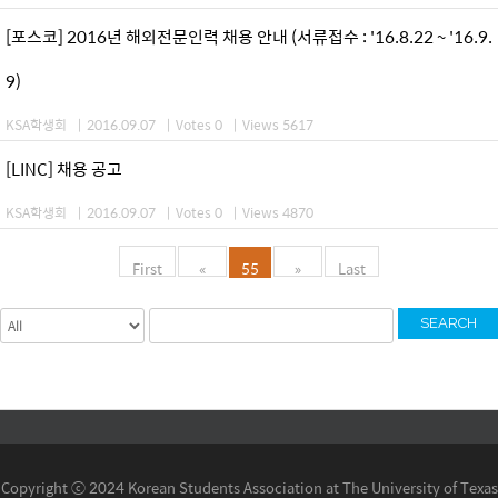
[포스코] 2016년 해외전문인력 채용 안내 (서류접수 : '16.8.22 ~ '16.9.
9)
KSA학생회
|
2016.09.07
|
Votes 0
|
Views 5617
[LINC] 채용 공고
KSA학생회
|
2016.09.07
|
Votes 0
|
Views 4870
First
«
55
»
Last
SEARCH
Copyright ⓒ 2024 Korean Students Association at The University of Texas