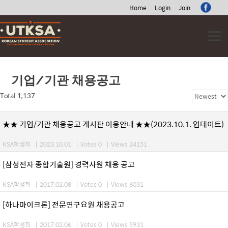
Home
Login
Join
Skip
to
content
기업/기관 채용공고
Total 1,137
★★ 기업/기관 채용공고 게시판 이용안내 ★★(2023.10.1. 업데이트)
KSA학생회
|
2023.10.01
|
Votes 0
|
Views 24151
[삼성전자 종합기술원] 경력사원 채용 공고
KSA학생회
|
2017.02.08
|
Votes 0
|
Views 6031
[하나마이크론] 전문연구요원 채용공고
KSA학생회
|
2017.02.06
|
Votes 0
|
Views 5931