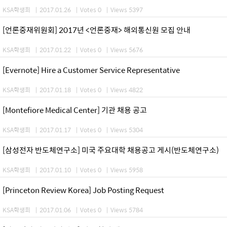
KSA학생회
|
2017.01.26
|
Votes 0
|
Views 5397
[언론중재위원회] 2017년 <언론중재> 해외통신원 모집 안내
KSA학생회
|
2017.01.22
|
Votes 0
|
Views 5676
[Evernote] Hire a Customer Service Representative
KSA학생회
|
2017.01.18
|
Votes 0
|
Views 4822
[Montefiore Medical Center] 기관 채용 공고
KSA학생회
|
2017.01.17
|
Votes 0
|
Views 5304
[삼성전자 반도체연구소] 미국 주요대학 채용공고 게시(반도체연구소)
KSA학생회
|
2017.01.10
|
Votes 0
|
Views 5958
[Princeton Review Korea] Job Posting Request
KSA학생회
|
2017.01.06
|
Votes 0
|
Views 5784