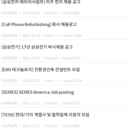
[삼성전자 메모리사업부] 미주 현지 채용 공고
KSA학생회
|
2017.01.04
|
Votes 0
|
Views 6896
[Cell Phone Refurbishing] 회사 채용광고
KSA학생회
|
2016.12.29
|
Votes -1
|
Views 5208
[삼성전기] 17년 삼성전기 박사채용 공고
KSA학생회
|
2016.12.27
|
Votes 0
|
Views 5591
[EAN 테크놀로지] 친환경건축 컨설턴트 모집
KSA학생회
|
2016.12.20
|
Votes -1
|
Views 5536
[SEMES] SEMES America Job posting
KSA학생회
|
2016.12.17
|
Votes 0
|
Views 5032
[TESS] 현대/기아 계열사 및 협력업체 지원자 모집
KSA학생회
|
2016.12.17
|
Votes 0
|
Views 5603