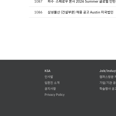
1087
파수·스패로우 본사 2026 Summer 글로벌 인
1086
삼성물산 (건설부문) 채용 공고 Austin 미국법인
KSA
Job/Indus
인사말
캠퍼스방문 
임원진 소개
기업/기관 
공지사항
학술행사 공
Privacy Policy