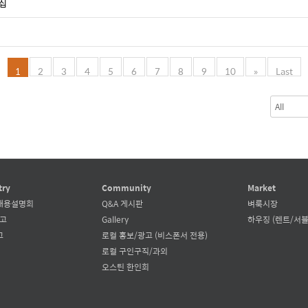
턴십
1
2
3
4
5
6
7
8
9
10
»
Last
try
Community
Market
채용설명회
Q&A 게시판
벼룩시장
공고
Gallery
하우징 (렌트/서블
고
로컬 홍보/광고 (비스폰서 전용)
로컬 구인구직/과외
오스틴 한인회