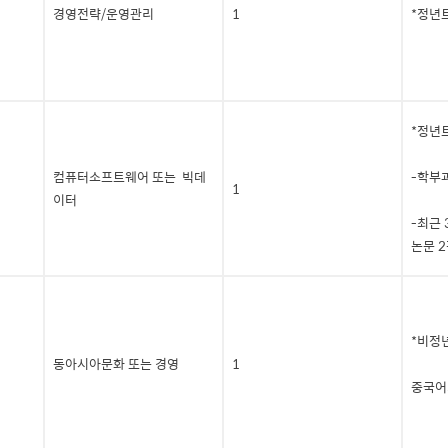
경영전략/운영관리
1
*정년
*정년
컴퓨터소프트웨어 또는 빅데
-학부
1
이터
-최근
논문 2
*비정
동아시아문화 또는 경영
1
중국어