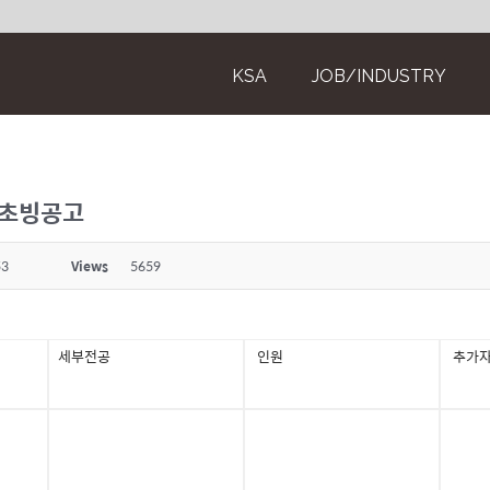
KSA
JOB/INDUSTRY
 초빙공고
53
Views
5659
세부전공
인원
추가자