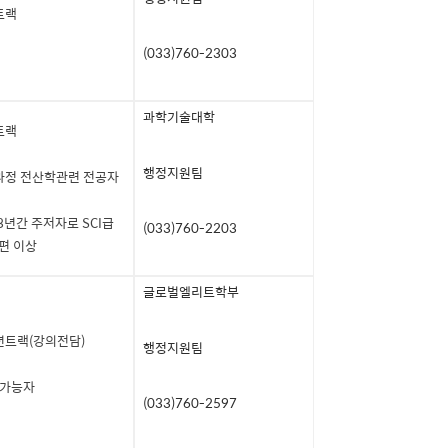
트랙
(033)760-2303
과학기술대학
트랙
행정지원팀
과정 전산학관련 전공자
 3년간 주저자로 SCI급
(033)760-2203
편 이상
글로벌엘리트학부
년트랙(강의전담)
행정지원팀
가능자
(033)760-2597