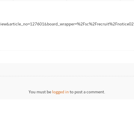
de=view&article_no=127601&board_wrapper=%2Fsc%2Frecruit%2Fnotice02.j
You must be
logged in
to post a comment.