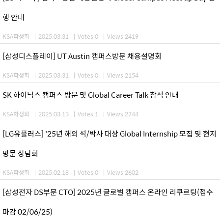
행 안내
KSA학생회
|
2025.03.31
|
Votes 0
|
Views 2419
[삼성디스플레이] UT Austin 캠퍼스방문 채용설명회
KSA학생회
|
2025.03.31
|
Votes 0
|
Views 2154
SK 하이닉스 캠퍼스 방문 및 Global Career Talk 참석 안내
KSA학생회
|
2025.03.13
|
Votes 1
|
Views 2744
[LG유플러스] '25년 해외 석/박사 대상 Global Internship 모집 및 현지
방문 상담회
KSA학생회
|
2025.02.18
|
Votes 0
|
Views 2602
[삼성전자 DS부문 CTO] 2025년 글로벌 캠퍼스 온라인 리쿠르팅(접수
마감 02/06/25)