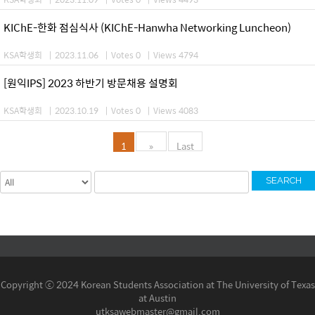
KIChE-한화 점심식사 (KIChE-Hanwha Networking Luncheon)
KSA학생회
|
2023.11.06
|
Votes 0
|
Views 4794
[원익IPS] 2023 하반기 방문채용 설명회
KSA학생회
|
2023.10.19
|
Votes 0
|
Views 4083
1
»
Last
SEARCH
Copyright ⓒ 2024 Korean Students Association at The University of Texas
at Austin
utksawebmaster@gmail.com