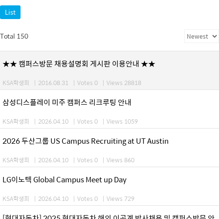
List
Total 150
★★ 캠퍼스방문 채용설명회 게시판 이용안내 ★★
KSA학생회
|
2016.08.31
|
Votes 0
|
Views 28818
삼성디스플레이 미주 캠퍼스 리크루팅 안내
KSA학생회
|
2026.04.10
|
Votes 0
|
Views 1059
2026 두산그룹 US Campus Recruiting at UT Austin
KSA학생회
|
2026.04.10
|
Votes 0
|
Views 860
LG이노텍 Global Campus Meet up Day
KSA학생회
|
2026.04.10
|
Votes 0
|
Views 729
[현대자동차] 2025 현대자동차 해외 이공계 박사채용 및 캠퍼스방문 안