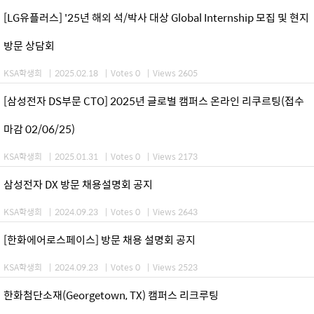
[LG유플러스] '25년 해외 석/박사 대상 Global Internship 모집 및 현지
방문 상담회
KSA학생회
|
2025.02.18
|
Votes 0
|
Views 2605
[삼성전자 DS부문 CTO] 2025년 글로벌 캠퍼스 온라인 리쿠르팅(접수
마감 02/06/25)
KSA학생회
|
2025.01.31
|
Votes 0
|
Views 2173
삼성전자 DX 방문 채용설명회 공지
KSA학생회
|
2024.09.23
|
Votes 0
|
Views 2643
[한화에어로스페이스] 방문 채용 설명회 공지
KSA학생회
|
2024.09.23
|
Votes 0
|
Views 2523
한화첨단소재(Georgetown, TX) 캠퍼스 리크루팅