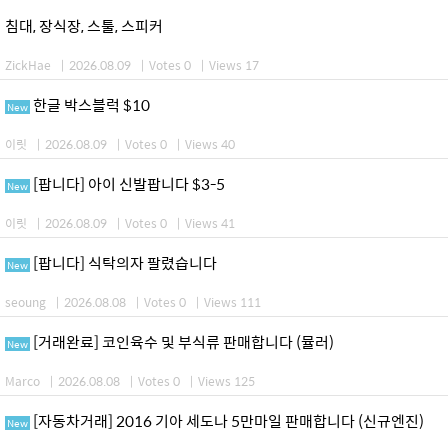
침대, 장식장, 스툴, 스피커
ZickHae
|
2026.08.09
|
Votes 0
|
Views 17
한글 박스블럭 $10
New
이릿
|
2026.08.09
|
Votes 0
|
Views 40
[팝니다] 아이 신발팝니다 $3-5
New
이릿
|
2026.08.09
|
Votes 0
|
Views 41
[팝니다] 식탁의자 팔렸습니다
New
seoung
|
2026.08.08
|
Votes 0
|
Views 111
[거래완료] 코인육수 및 부식류 판매합니다 (뮬러)
New
Marco
|
2026.08.08
|
Votes 0
|
Views 125
[자동차거래] 2016 기아 세도나 5만마일 판매합니다 (신규엔진)
New