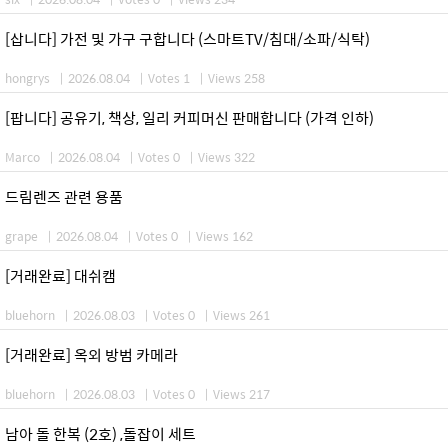
[삽니다] 가전 및 가구 구합니다 (스마트TV/침대/소파/식탁)
hongrys
|
2026.08.04
|
Votes 1
|
Views 258
[팝니다] 공유기, 책상, 일리 커피머신 판매합니다 (가격 인하)
Marco
|
2026.08.04
|
Votes 0
|
Views 322
드림렌즈 관련 용품
grape
|
2026.08.04
|
Votes 0
|
Views 162
[거래완료] 대쉬캠
bluehorn
|
2026.08.03
|
Votes 0
|
Views 261
[거래완료] 옥외 방범 카메라
bluehorn
|
2026.08.03
|
Votes 0
|
Views 217
남아 돌 한복 (2호) ,돌잡이 세트