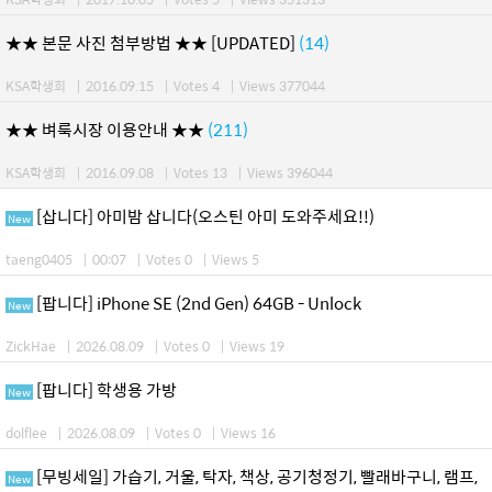
★★ 본문 사진 첨부방법 ★★ [UPDATED]
(14)
KSA학생회
|
2016.09.15
|
Votes 4
|
Views 377044
★★ 벼룩시장 이용안내 ★★
(211)
KSA학생회
|
2016.09.08
|
Votes 13
|
Views 396044
[삽니다] 아미밤 삽니다(오스틴 아미 도와주세요!!)
New
taeng0405
|
00:07
|
Votes 0
|
Views 5
[팝니다] iPhone SE (2nd Gen) 64GB - Unlock
New
ZickHae
|
2026.08.09
|
Votes 0
|
Views 19
[팝니다] 학생용 가방
New
dolflee
|
2026.08.09
|
Votes 0
|
Views 16
[무빙세일] 가습기, 거울, 탁자, 책상, 공기청정기, 빨래바구니, 램프,
New