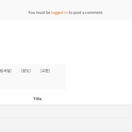
You must be
logged in
to post a comment.
무빙세일]
[양도]
[교환]
Title