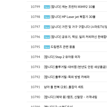
10799
[팝니다] 캐논 프린터 MX492 10불
New
10798
[팝니다] HP Laser jet 복합기 30불
New
10797
[삽니다] 가전 및 가구 구합니다 (스마트TV/
New
10796
[팝니다] 공유기, 책상, 일리 커피머신 판매합
New
10795
드림렌즈 관련 용품
New
10794
[팝니다] Step 2 유아용 의자
10793
[팝니다] 플루거빌-대쉬캠 (반년도 안된 새상품급)
10792
[팝니다] 플루거빌-옥외 방범 카메라
10791
남아 돌 한복 (2호) ,돌잡이 세트
10790
[팝니다] (예약 중) 램프, 신발장 - 가격내림
10789
[팝니다] Tv스탠드$15