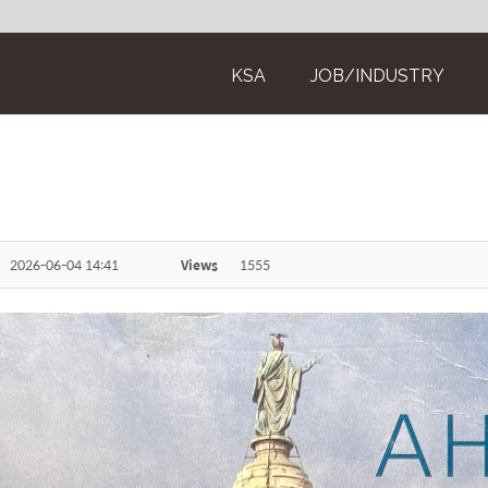
KSA
JOB/INDUSTRY
2026-06-04 14:41
Views
1555