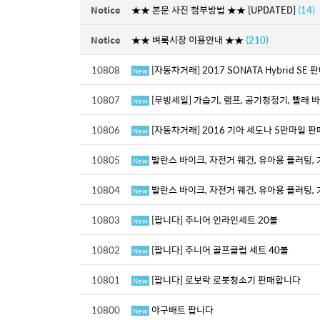
Notice
★★ 본문 사진 첨부방법 ★★ [UPDATED]
(14)
Notice
★★ 벼룩시장 이용안내 ★★
(210)
10808
[자동차거래] 2017 SONATA Hybrid SE 
New
10807
[무빙세일] 가습기, 램프, 공기청정기, 빨래 바
New
10806
[자동차거래] 2016 기아 세도나 5만마일 
New
10805
발란스 바이크, 자전거 웨건, 유아용 플러팅,
New
10804
발란스 바이크, 자전거 웨건, 유아용 플러팅,
New
10803
[팝니다] 주니어 인라인세트 20불
New
10802
[팝니다] 주니어 골프클럽 세트 40불
New
10801
[팝니다] 로보락 로봇청소기 판매합니다
New
10800
야구배트 팝니다
New