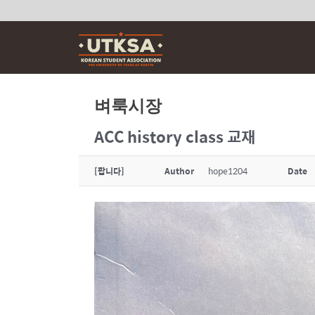
Skip
to
content
벼룩시장
ACC history class 교재
[팝니다]
Author
hope1204
Date