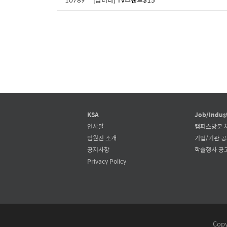
KSA
Job/Indus
인사말
캠퍼스방문 
임원진 소개
기업/기관 
공지사항
학술행사 공
Privacy Policy
Copy