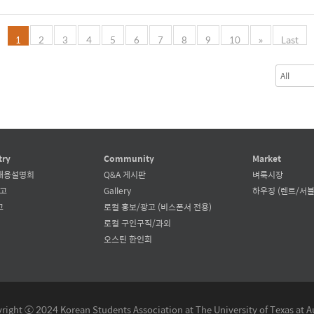
1
2
3
4
5
6
7
8
9
10
»
Last
try
Community
Market
채용설명회
Q&A 게시판
벼룩시장
공고
Gallery
하우징 (렌트/서블
고
로컬 홍보/광고 (비스폰서 전용)
로컬 구인구직/과외
오스틴 한인회
right ⓒ 2024 Korean Students Association at The University of Texas at A