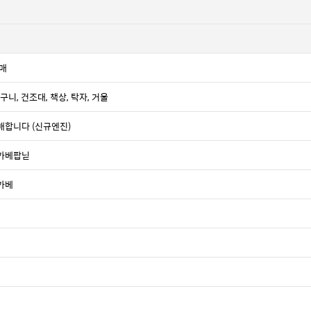
판매
구니, 건조대, 책상, 탁자, 거울
판매합니다 (신규엔진)
 가베팝닏
 가베