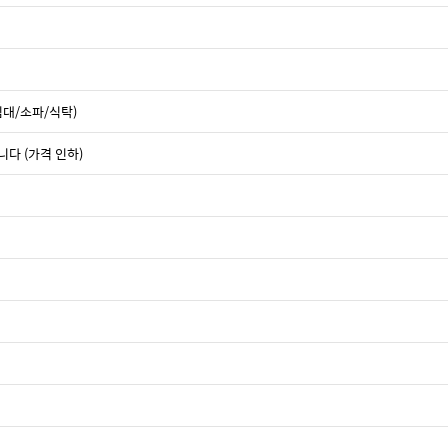
침대/소파/식탁)
니다 (가격 인하)