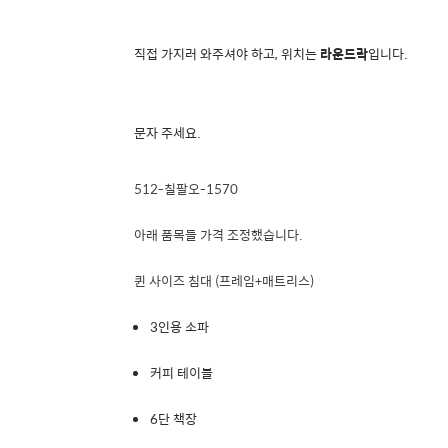
직접 가지러 와주셔야 하고, 위치는
라운드락
입니다.
문자 주세요.
512-칠팔오-1570
아래 품목들 가격 조정했습니다.
퀸 사이즈 침대 (프레임+매트리스)
3인용 소파
커피 테이블
6단 책장