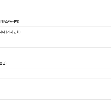
침대/소파/식탁)
니다 (가격 인하)
품급)