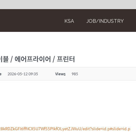
KSA
JOB/INDUSTRY
 테이블 / 에어프라이어 / 프린터
e
2026-05-12 09:35
Views
985
28kRDZkGFI6ffNCX5U7Wf55PIkfOLyetZJWuU/edit?slide=id.p#slide=id.p