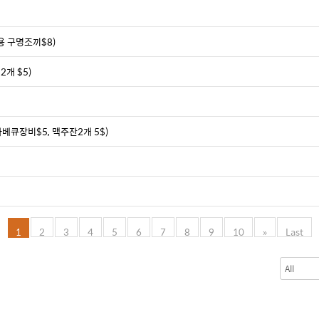
용 구명조끼$8)
2개 $5)
베큐장비$5, 맥주잔2개 5$)
1
2
3
4
5
6
7
8
9
10
»
Last