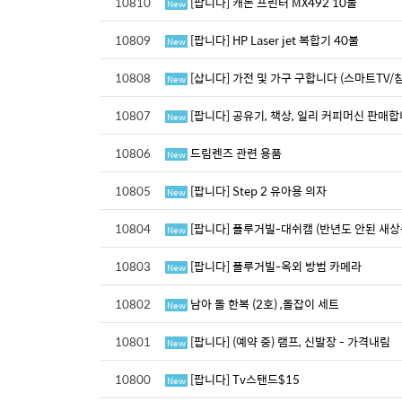
10810
[팝니다] 캐논 프린터 MX492 10불
New
10809
[팝니다] HP Laser jet 복합기 40불
New
10808
[삽니다] 가전 및 가구 구합니다 (스마트TV/
New
10807
[팝니다] 공유기, 책상, 일리 커피머신 판매합
New
10806
드림렌즈 관련 용품
New
10805
[팝니다] Step 2 유아용 의자
New
10804
[팝니다] 플루거빌-대쉬캠 (반년도 안된 새상
New
10803
[팝니다] 플루거빌-옥외 방범 카메라
New
10802
남아 돌 한복 (2호) ,돌잡이 세트
New
10801
[팝니다] (예약 중) 램프, 신발장 - 가격내림
New
10800
[팝니다] Tv스탠드$15
New