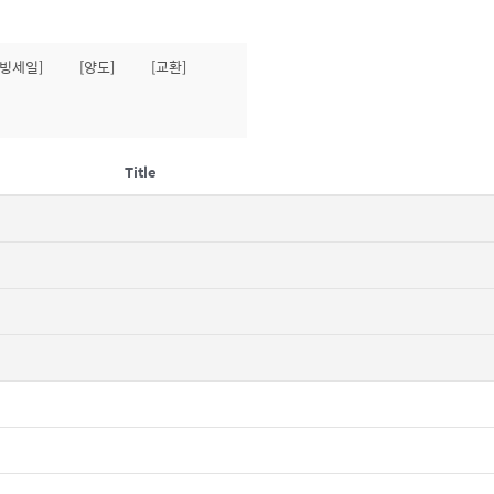
무빙세일]
[양도]
[교환]
Title