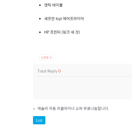
앤틱 테이블
셰프만 6qt 에어프라이어
HP 프린터 (잉크 새 것)
LIKE
0
Total Reply
0
«
애슐리 자동 리클라이너 쇼파 무료나눔합니다.
List