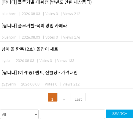
[팝니다] 플루거빌-대쉬캠 (반년도 안된 새상품급)
bluehorn
|
2026.08.03
|
Votes 0
|
Views 212
[팝니다] 플루거빌-옥외 방범 카메라
bluehorn
|
2026.08.03
|
Votes 0
|
Views 176
남아 돌 한복 (2호) ,돌잡이 세트
Lydia
|
2026.08.03
|
Votes 0
|
Views 133
[팝니다] (예약 중) 램프, 신발장 - 가격내림
gygyerin
|
2026.08.03
|
Votes 0
|
Views 212
1
»
Last
SEARCH