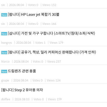
six
|
2026.08.04
|
Votes 0
|
Views 152
[팝니다] HP Laser jet 복합기 30불
New
six
|
2026.08.04
|
Votes 0
|
Views 166
[삽니다] 가전 및 가구 구합니다 (스마트TV/침대/소파/식탁)
New
hongrys
|
2026.08.04
|
Votes 1
|
Views 179
[팝니다] 공유기, 책상, 일리 커피머신 판매합니다 (가격 인하)
New
Marco
|
2026.08.04
|
Votes 0
|
Views 237
드림렌즈 관련 용품
New
grape
|
2026.08.04
|
Votes 0
|
Views 124
[팝니다] Step 2 유아용 의자
dolflee
|
2026.08.03
|
Votes 0
|
Views 159