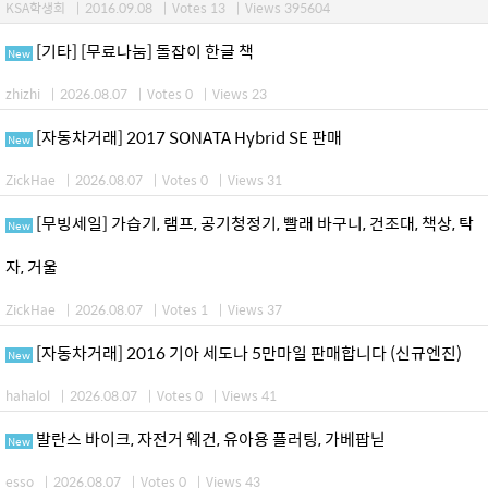
KSA학생회
|
2016.09.08
|
Votes 13
|
Views 395604
[기타] [무료나눔] 돌잡이 한글 책
New
zhizhi
|
2026.08.07
|
Votes 0
|
Views 23
[자동차거래] 2017 SONATA Hybrid SE 판매
New
ZickHae
|
2026.08.07
|
Votes 0
|
Views 31
[무빙세일] 가습기, 램프, 공기청정기, 빨래 바구니, 건조대, 책상, 탁
New
자, 거울
ZickHae
|
2026.08.07
|
Votes 1
|
Views 37
[자동차거래] 2016 기아 세도나 5만마일 판매합니다 (신규엔진)
New
hahalol
|
2026.08.07
|
Votes 0
|
Views 41
발란스 바이크, 자전거 웨건, 유아용 플러팅, 가베팝닏
New
esso
|
2026.08.07
|
Votes 0
|
Views 43