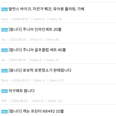
발란스 바이크, 자전거 웨건, 유아용 플러팅, 가베
New
esso
|
2026.08.07
|
Votes 0
|
Views 36
[팝니다] 주니어 인라인세트 20불
New
six
|
2026.08.06
|
Votes 0
|
Views 83
[팝니다] 주니어 골프클럽 세트 40불
New
six
|
2026.08.06
|
Votes 0
|
Views 72
[팝니다] 로보락 로봇청소기 판매합니다
New
Roro
|
2026.08.05
|
Votes 1
|
Views 175
야구배트 팝니다
New
자두
|
2026.08.05
|
Votes 0
|
Views 112
[팝니다] 캐논 프린터 MX492 10불
New