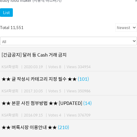
Baby food maker (이유식 마스터기)
»
List
Total 11,551
[긴급공지] 달러 등 Cash 거래 금지
KSA학생회
|
2020.03.19
|
Votes 8
|
Views 334954
★★ 글 작성시 카테고리 지정 필수 ★★
(101)
KSA학생회
|
2017.10.05
|
Votes 5
|
Views 350986
★★ 본문 사진 첨부방법 ★★ [UPDATED]
(14)
KSA학생회
|
2016.09.15
|
Votes 4
|
Views 376709
★★ 벼룩시장 이용안내 ★★
(210)