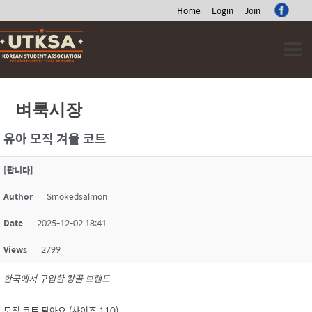
Home
Login
Join
Skip
to
content
벼룩시장
유아 모직 겨울 코트
[팝니다]
Author
Smokedsalmon
Date
2025-12-02 18:41
Views
2799
한국에서 구입한 캉골 브랜드
모직 코트 팔아요.(사이즈 110)