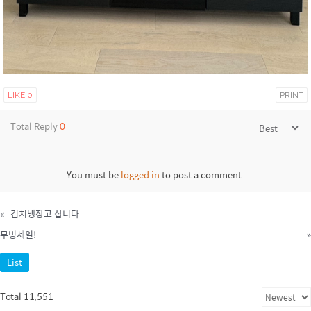
LIKE
0
PRINT
Total Reply
0
You must be
logged in
to post a comment.
«
김치냉장고 삽니다
무빙세일!
»
List
Total 11,551