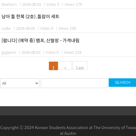
bluehorn
|
2026.08.03
|
Votes 0
|
Views 179
남아 돌 한복 (2호) ,돌잡이 세트
Lydia
|
2026.08.03
|
Votes 0
|
Views 138
[팝니다] (예약 중) 램프, 신발장 - 가격내림
gygyerin
|
2026.08.03
|
Votes 0
|
Views 218
1
»
Last
SEARCH
Copyright ⓒ 2024 Korean Students Association at The University of Texas
at Austin