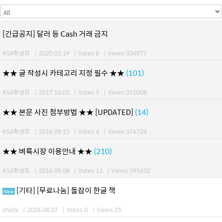
[긴급공지] 달러 등 Cash 거래 금지
KSA학생회
|
2020.03.19
|
Votes 8
|
Views 334977
★★ 글 작성시 카테고리 지정 필수 ★★
(101)
KSA학생회
|
2017.10.05
|
Votes 5
|
Views 351008
★★ 본문 사진 첨부방법 ★★ [UPDATED]
(14)
KSA학생회
|
2016.09.15
|
Votes 4
|
Views 376724
★★ 벼룩시장 이용안내 ★★
(210)
KSA학생회
|
2016.09.08
|
Votes 13
|
Views 395632
[기타] [무료나눔] 돌잡이 한글 책
New
zhizhi
|
2026.08.07
|
Votes 0
|
Views 25