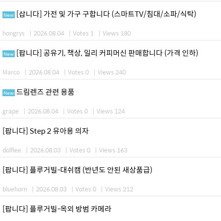
[삽니다] 가전 및 가구 구합니다 (스마트TV/침대/소파/식탁)
New
hongrys
|
2026.08.04
|
Votes 1
|
Views 180
[팝니다] 공유기, 책상, 일리 커피머신 판매합니다 (가격 인하)
New
Marco
|
2026.08.04
|
Votes 0
|
Views 240
드림렌즈 관련 용품
New
grape
|
2026.08.04
|
Votes 0
|
Views 124
[팝니다] Step 2 유아용 의자
dolflee
|
2026.08.03
|
Votes 0
|
Views 163
[팝니다] 플루거빌-대쉬캠 (반년도 안된 새상품급)
bluehorn
|
2026.08.03
|
Votes 0
|
Views 212
[팝니다] 플루거빌-옥외 방범 카메라