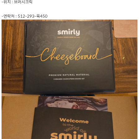
-위치 : 브러시크릭
-연락처 : 512-293-육450