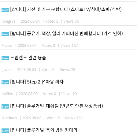
[삽니다] 가전 및 가구 구합니다 (스마트TV/침대/소파/식탁)
New
hongrys
|
2026.08.04
|
Votes 1
|
Views 95
[팝니다] 공유기, 책상, 일리 커피머신 판매합니다 (가격 인하)
New
Marco
|
2026.08.04
|
Votes 0
|
Views 157
드림렌즈 관련 용품
New
grape
|
2026.08.04
|
Votes 0
|
Views 78
[팝니다] Step 2 유아용 의자
New
dolflee
|
2026.08.03
|
Votes 0
|
Views 90
[팝니다] 플루거빌-대쉬캠 (반년도 안된 새상품급)
New
bluehorn
|
2026.08.03
|
Votes 0
|
Views 128
[팝니다] 플루거빌-옥외 방범 카메라
New