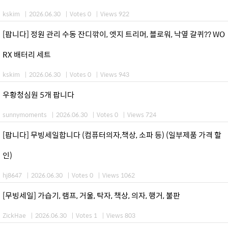
kskim
|
2026.06.30
|
Votes 0
|
Views 922
[팝니다] 정원 관리 수동 잔디깎이, 엣지 트리머, 블로워, 낙옆 갈퀴?? WO
RX 배터리 세트
kskim
|
2026.06.30
|
Votes 0
|
Views 943
우황청심원 5개 팝니다
sunnymoments
|
2026.06.30
|
Votes 0
|
Views 724
[팝니다] 무빙세일합니다 (컴퓨터의자,책상, 소파 등) (일부제품 가격 할
인)
hj8647
|
2026.06.30
|
Votes 0
|
Views 1062
[무빙세일] 가습기, 램프, 거울, 탁자, 책상, 의자, 행거, 불판
ZickHae
|
2026.06.30
|
Votes 1
|
Views 803