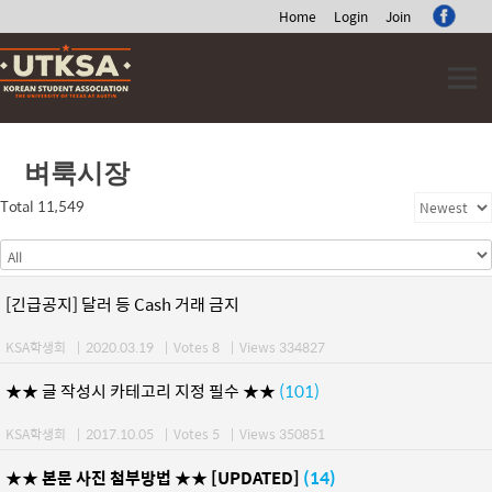
Home
Login
Join
Skip
to
content
벼룩시장
Total 11,549
[긴급공지] 달러 등 Cash 거래 금지
KSA학생회
|
2020.03.19
|
Votes 8
|
Views 334827
★★ 글 작성시 카테고리 지정 필수 ★★
(101)
KSA학생회
|
2017.10.05
|
Votes 5
|
Views 350851
★★ 본문 사진 첨부방법 ★★ [UPDATED]
(14)