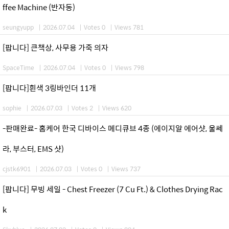
ffee Machine (반자동)
seungyupp
|
2026.07.04
|
Votes 0
|
Views 781
[팝니다] 큰책상, 사무용 가죽 의자
SpaceTime
|
2026.07.04
|
Votes 0
|
Views 798
[팝니다]흰색 3링바인더 11개
sophie
|
2026.07.03
|
Votes 2
|
Views 620
-판매완료- 홈케어 한국 디바이스 메디큐브 4종 (에이지알 에어샷, 울쎄
라, 부스터, EMS 샷)
cjstk6901
|
2026.07.03
|
Votes 0
|
Views 737
[팝니다] 무빙 세일 - Chest Freezer (7 Cu Ft.) & Clothes Drying Rac
k