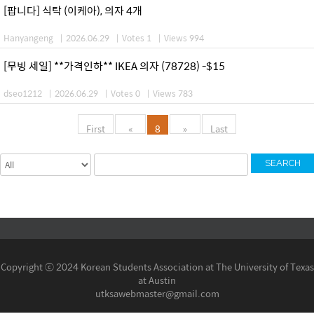
[팝니다] 식탁 (이케아), 의자 4개
Hanyangeng
|
2026.06.29
|
Votes 1
|
Views 994
[무빙 세일] **가격인하** IKEA 의자 (78728) -$15
dseo1212
|
2026.06.29
|
Votes 0
|
Views 783
First
«
8
»
Last
SEARCH
Copyright ⓒ 2024 Korean Students Association at The University of Texas
at Austin
utksawebmaster@gmail.com