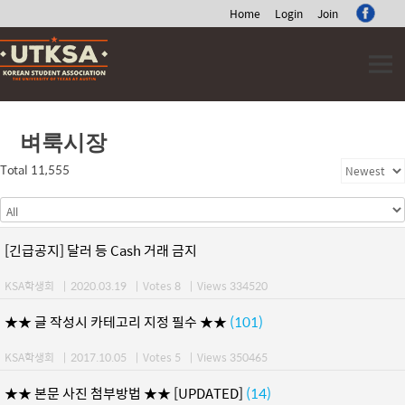
Home
Login
Join
Skip
to
content
벼룩시장
Total 11,555
[긴급공지] 달러 등 Cash 거래 금지
KSA학생회
|
2020.03.19
|
Votes 8
|
Views 334520
★★ 글 작성시 카테고리 지정 필수 ★★
(101)
KSA학생회
|
2017.10.05
|
Votes 5
|
Views 350465
★★ 본문 사진 첨부방법 ★★ [UPDATED]
(14)