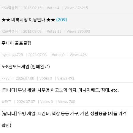
KSA학생회
|
2016.09.15
|
Votes 4
|
Views 376215
★★ 벼룩시장 이용안내 ★★
(209)
KSA학생회
|
2016.09.08
|
Votes 13
|
Views 395090
주니어 골프클럽
hyejung4728
|
2026.07.08
|
Votes 0
|
Views 496
5-8살보드게임 (판매완료)
kkyul
|
2026.07.08
|
Votes 0
|
Views 491
[팝니다] 무빙 세일: 사무용 어고노믹 의자, 마사지베드, 침대, etc.
올라프
|
2026.07.07
|
Votes 0
|
Views 700
[팝니다] 무빙 세일: 프린터, 책상 등등 가구, 가전, 생활용품 (제품 가격
할인)