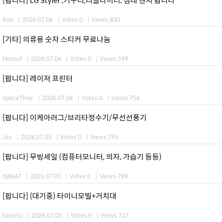
Kim
|
2026.07.06
|
Votes 0
|
Views 830
[기타] 의류용 숫자 스티커 무료나눔
hkimuf
|
2026.07.06
|
Votes 0
|
Views 599
[팝니다] 레이저 프린터
SpaceTime
|
2026.07.06
|
Votes 0
|
Views 756
[팝니다] 이케아러그/브리타정수기/무선선풍기
Jay
|
2026.07.05
|
Votes 0
|
Views 795
[팝니다] 무빙세일 (컴퓨터모니터, 의자, 가습기 등등)
hj8647
|
2026.07.05
|
Votes 0
|
Views 799
[팝니다] (대기중) 타이니모빌+거치대
tweety
|
2026.07.05
|
Votes 0
|
Views 717