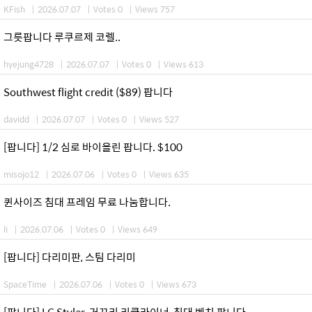
KFish
|
2026.07.07
|
Votes 0
|
Views 757
그릇팝니다 루쿠르제 코렐..
hyejung4728
|
2026.07.07
|
Votes 0
|
Views 613
Southwest flight credit ($89) 팝니다
davidd
|
2026.07.07
|
Votes 0
|
Views 527
[팝니다] 1/2 심로 바이올린 팝니다. $100
misojo12
|
2026.07.06
|
Votes 0
|
Views 635
퀸사이즈 침대 프레임 무료 나눔합니다.
li
|
2026.07.06
|
Votes 0
|
Views 649
[팝니다] 다리미판, 스팀 다리미
SpaceTime
|
2026.07.06
|
Votes 0
|
Views 673
[팝니다] LG Styler ,거꾸리,리클라이너, 침대 벤치 팝니다