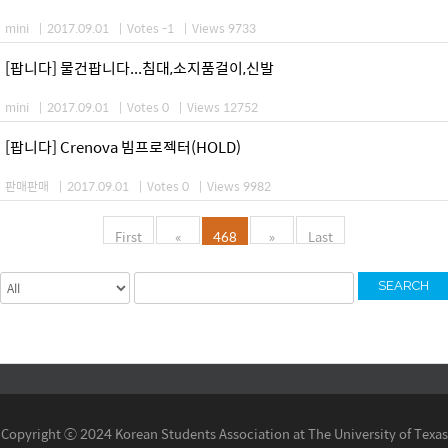
mini
|
2017.09.01
|
Votes -1
|
Views 9733
[팝니다] 물건팝니다...침대,소지품걸이,신발
mini
|
2017.09.01
|
Votes 0
|
Views 12752
[팝니다] Crenova 빔프로젝터(HOLD)
판매판매
|
2017.09.01
|
Votes 0
|
Views 9982
First
«
468
»
Last
SEARCH
Copyright ⓒ 2024 Korean Students Association at The University of Texas