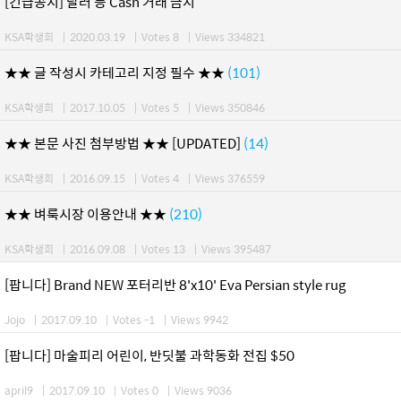
[긴급공지] 달러 등 Cash 거래 금지
KSA학생회
|
2020.03.19
|
Votes 8
|
Views 334821
★★ 글 작성시 카테고리 지정 필수 ★★
(101)
KSA학생회
|
2017.10.05
|
Votes 5
|
Views 350846
★★ 본문 사진 첨부방법 ★★ [UPDATED]
(14)
KSA학생회
|
2016.09.15
|
Votes 4
|
Views 376559
★★ 벼룩시장 이용안내 ★★
(210)
KSA학생회
|
2016.09.08
|
Votes 13
|
Views 395487
[팝니다] Brand NEW 포터리반 8'x10' Eva Persian style rug
Jojo
|
2017.09.10
|
Votes -1
|
Views 9942
[팝니다] 마술피리 어린이, 반딧불 과학동화 전집 $50
april9
|
2017.09.10
|
Votes 0
|
Views 9036