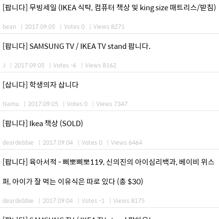
[팝니다] 무빙세일 (IKEA 식탁, 컴퓨터 책상 및 king size 매트리스/받침)
bean
|
2017.09.05
|
Votes 0
|
Views 8271
[팝니다] SAMSUNG TV / IKEA TV stand 팝니다.
J
|
2017.09.05
|
Votes -6
|
Views 8162
[삽니다] 학생의자 삽니다
Namu
|
2017.09.05
|
Votes 0
|
Views 7347
[팝니다] Ikea 책상 (SOLD)
deardebbie
|
2017.09.04
|
Votes 0
|
Views 6464
[팝니다] 육아서적 - 삐뽀삐뽀119, 신의진의 아이심리백과, 베이비 위스
퍼, 아이가 잘 먹는 이유식은 따로 있다 (총 $30)
deardebbie
|
2017.09.04
|
Votes -1
|
Views 8175