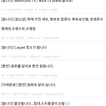
[팝니다] SAMSUNG TV / IKEA TV stand 팔아요!
J
|
2017.09.03
|
Votes -8
|
Views 12533
[팝니다] [장난감] 목재 키친 세트, 뽀로로 컴퓨터, 뽀로로인형, 포켓몬수
영재킷,수영수트,수영핀
joy
|
2017.09.03
|
Votes -4
|
Views 9918
[팝니다] Carpet 청소기 팝니다
나비
|
2017.09.03
|
Votes 0
|
Views 9359
[환전] 원화를 달러로 환전 원합니다.
KS
|
2017.09.03
|
Votes 0
|
Views 6858
[거래완료] [환전] 원화로 달러 삽니다.
체인지
|
2017.09.02
|
Votes 0
|
Views 12318
[팝니다] 물건팝니다...침대,소지품걸이,신발
(1)