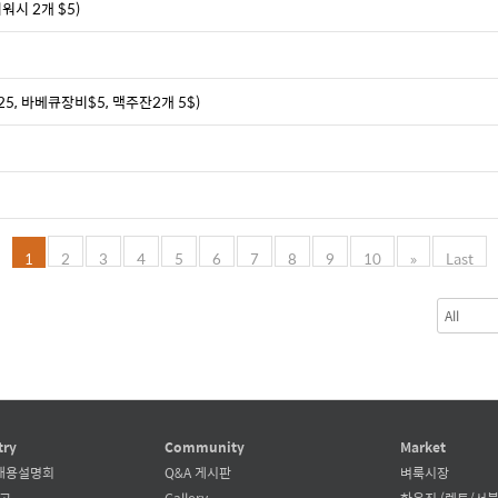
워시 2개 $5)
, 바베큐장비$5, 맥주잔2개 5$)
1
2
3
4
5
6
7
8
9
10
»
Last
try
Community
Market
채용설명회
Q&A 게시판
벼룩시장
공고
Gallery
하우징 (렌트/서블