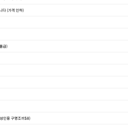
니다 (가격 인하)
품급)
 성인용 구명조끼$8)