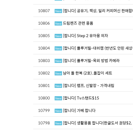
10807
[팝니다] 공유기, 책상, 일리 커피머신 판매합
New
10806
드림렌즈 관련 용품
New
10805
[팝니다] Step 2 유아용 의자
New
10804
[팝니다] 플루거빌-대쉬캠 (반년도 안된 새상
New
10803
[팝니다] 플루거빌-옥외 방범 카메라
New
10802
남아 돌 한복 (2호) ,돌잡이 세트
New
10801
[팝니다] 램프, 신발장 - 가격내림
New
10800
[팝니다] Tv스탠드$15
New
10799
[팝니다] 가베 팝니다
New
10798
[팝니다] 생활용품 팝니다(한글도서 권당$2,
New