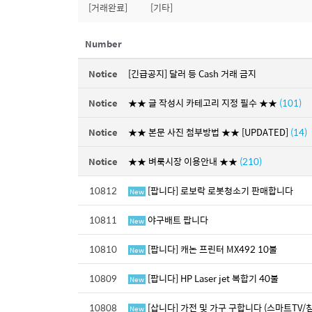
[거래완료]
[기타]
Number
Notice
[긴급공지] 달러 등 Cash 거래 금지
Notice
★★ 글 작성시 카테고리 지정 필수 ★★
(101)
Notice
★★ 본문 사진 첨부방법 ★★ [UPDATED]
(14)
Notice
★★ 벼룩시장 이용안내 ★★
(210)
10812
[팝니다] 로보락 로봇청소기 판매합니다
New
10811
야구배트 팝니다
New
10810
[팝니다] 캐논 프린터 MX492 10불
New
10809
[팝니다] HP Laser jet 복합기 40불
New
10808
[삽니다] 가전 및 가구 구합니다 (스마트TV/
New