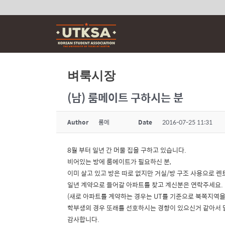
Skip
to
content
벼룩시장
(남) 룸메이트 구하시는 분
Author
룸메
Date
2016-07-25 11:31
8월 부터 일년 간 머물 집을 구하고 있습니다.
비어있는 방에 룸메이트가 필요하신 분,
이미 살고 있고 방은 따로 없지만 거실/방 구조 사용으로 
일년 계약으로 들어갈 아파트를 찾고 계신분은 연락주세요.
(새로 아파트를 계약하는 경우는 UT를 기준으로 북쪽지역을
학부생의 경우 또래를 선호하시는 경향이 있으신거 같아서 말
감사합니다.