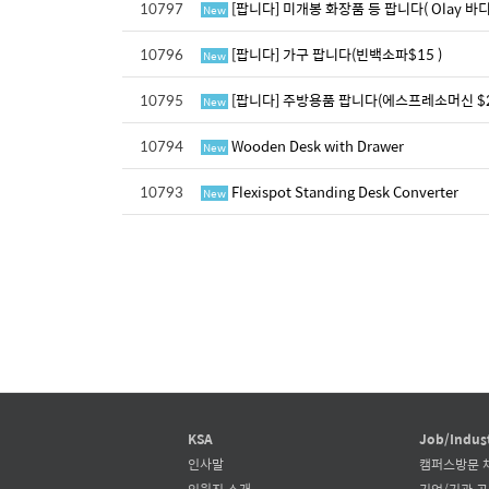
10797
[팝니다] 미개봉 화장품 등 팝니다( Olay 바디
New
10796
[팝니다] 가구 팝니다(빈백소파$15 )
New
10795
[팝니다] 주방용품 팝니다(에스프레소머신 $25
New
10794
Wooden Desk with Drawer
New
10793
Flexispot Standing Desk Converter
New
KSA
Job/Indus
인사말
캠퍼스방문 
임원진 소개
기업/기관 