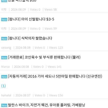
New
이릿
|
2026.08.09
|
Votes 0
|
Views 58
[팝니다] 아이 신발팝니다 $3-5
New
이릿
|
2026.08.09
|
Votes 0
|
Views 59
[팝니다] 식탁의자 팔렸습니다
New
seoung
|
2026.08.08
|
Votes 0
|
Views 123
[거래완료] 코인육수 및 부식류 판매합니다 (뮬러)
New
Marco
|
2026.08.08
|
Votes 0
|
Views 141
[자동차거래] 2016 기아 세도나 5만마일 판매합니다 (신규엔진)
New
(1)
hahalol
|
2026.08.07
|
Votes 0
|
Views 156
발란스 바이크, 자전거 웨건, 유아용 플러팅, 가베팝닏
New