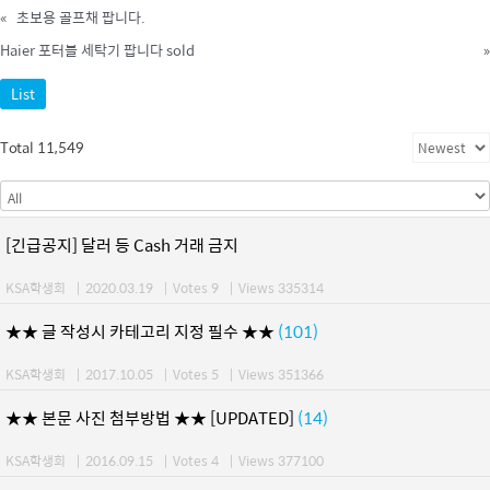
«
초보용 골프채 팝니다.
Haier 포터블 세탁기 팝니다 sold
»
List
Total 11,549
[긴급공지] 달러 등 Cash 거래 금지
KSA학생회
|
2020.03.19
|
Votes 9
|
Views 335314
★★ 글 작성시 카테고리 지정 필수 ★★
(101)
KSA학생회
|
2017.10.05
|
Votes 5
|
Views 351366
★★ 본문 사진 첨부방법 ★★ [UPDATED]
(14)
KSA학생회
|
2016.09.15
|
Votes 4
|
Views 377100