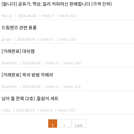
[팝니다] 공유기, 책상, 일리 커피머신 판매합니다 (가격 인하)
Marco
|
2026.08.04
|
Votes 0
|
Views 331
드림렌즈 관련 용품
grape
|
2026.08.04
|
Votes 0
|
Views 165
[거래완료] 대쉬캠
bluehorn
|
2026.08.03
|
Votes 0
|
Views 269
[거래완료] 옥외 방범 카메라
bluehorn
|
2026.08.03
|
Votes 0
|
Views 221
남아 돌 한복 (2호) ,돌잡이 세트
Lydia
|
2026.08.03
|
Votes 0
|
Views 172
1
»
Last