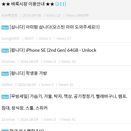
★★ 벼룩시장 이용안내 ★★
(211)
KSA학생회
|
2016.09.08
|
Votes 13
|
Views 396099
[삽니다] 아미밤 삽니다(오스틴 아미 도와주세요!!)
New
taeng0405
|
00:07
|
Votes 0
|
Views 27
[팝니다] iPhone SE (2nd Gen) 64GB - Unlock
New
ZickHae
|
2026.08.09
|
Votes 0
|
Views 43
[팝니다] 학생용 가방
New
dolflee
|
2026.08.09
|
Votes 0
|
Views 35
[무빙세일] 가습기, 거울, 탁자, 책상, 공기청정기, 빨래바구니, 램프,
New
침대, 장식장, 스툴, 스피커
ZickHae
|
2026.08.09
|
Votes 0
|
Views 41
한글 박스블럭 $10