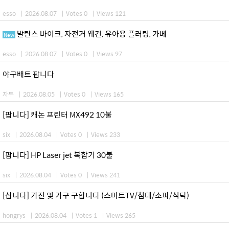
esso
|
2026.08.07
|
Votes 0
|
Views 121
발란스 바이크, 자전거 웨건, 유아용 플러팅, 가베
New
esso
|
2026.08.07
|
Votes 0
|
Views 97
야구배트 팝니다
자두
|
2026.08.05
|
Votes 0
|
Views 165
[팝니다] 캐논 프린터 MX492 10불
six
|
2026.08.04
|
Votes 0
|
Views 233
[팝니다] HP Laser jet 복합기 30불
six
|
2026.08.04
|
Votes 0
|
Views 241
[삽니다] 가전 및 가구 구합니다 (스마트TV/침대/소파/식탁)
hongrys
|
2026.08.04
|
Votes 1
|
Views 265