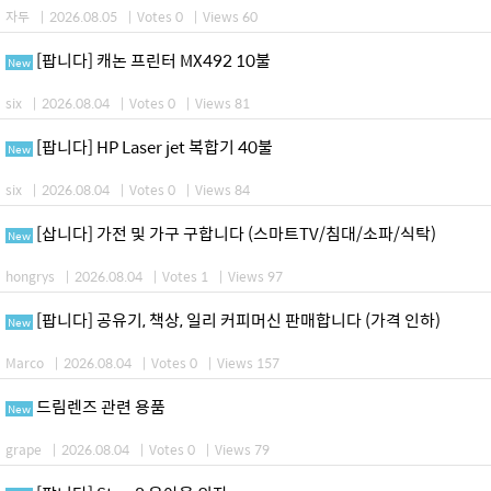
자두
|
2026.08.05
|
Votes 0
|
Views 60
[팝니다] 캐논 프린터 MX492 10불
New
six
|
2026.08.04
|
Votes 0
|
Views 81
[팝니다] HP Laser jet 복합기 40불
New
six
|
2026.08.04
|
Votes 0
|
Views 84
[삽니다] 가전 및 가구 구합니다 (스마트TV/침대/소파/식탁)
New
hongrys
|
2026.08.04
|
Votes 1
|
Views 97
[팝니다] 공유기, 책상, 일리 커피머신 판매합니다 (가격 인하)
New
Marco
|
2026.08.04
|
Votes 0
|
Views 157
드림렌즈 관련 용품
New
grape
|
2026.08.04
|
Votes 0
|
Views 79