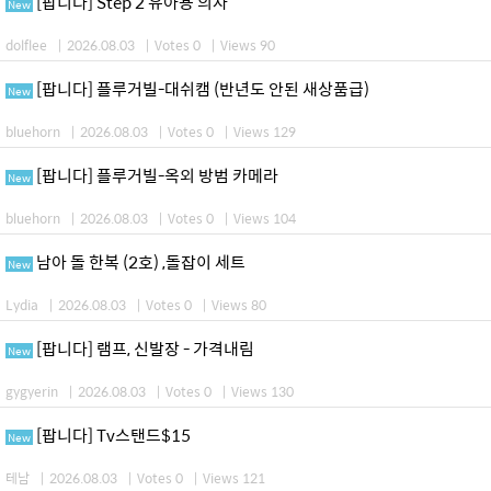
[팝니다] Step 2 유아용 의자
New
dolflee
|
2026.08.03
|
Votes 0
|
Views 90
[팝니다] 플루거빌-대쉬캠 (반년도 안된 새상품급)
New
bluehorn
|
2026.08.03
|
Votes 0
|
Views 129
[팝니다] 플루거빌-옥외 방범 카메라
New
bluehorn
|
2026.08.03
|
Votes 0
|
Views 104
남아 돌 한복 (2호) ,돌잡이 세트
New
Lydia
|
2026.08.03
|
Votes 0
|
Views 80
[팝니다] 램프, 신발장 - 가격내림
New
gygyerin
|
2026.08.03
|
Votes 0
|
Views 130
[팝니다] Tv스탠드$15
New
테남
|
2026.08.03
|
Votes 0
|
Views 121