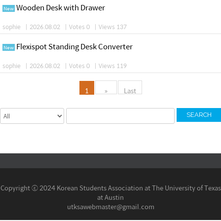
Wooden Desk with Drawer
New
sophie
|
2026.08.02
|
Votes 0
|
Views 137
Flexispot Standing Desk Converter
New
sophie
|
2026.08.02
|
Votes 0
|
Views 119
1
»
Last
SEARCH
Copyright ⓒ 2024 Korean Students Association at The University of Texas
at Austin
utksawebmaster@gmail.com