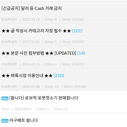
[긴급공지] 달러 등 Cash 거래 금지
KSA학생회
|
2020.03.19
|
Votes 8
|
Views 334585
★★ 글 작성시 카테고리 지정 필수 ★★
(101)
KSA학생회
|
2017.10.05
|
Votes 5
|
Views 350555
★★ 본문 사진 첨부방법 ★★ [UPDATED]
(14)
KSA학생회
|
2016.09.15
|
Votes 4
|
Views 376292
★★ 벼룩시장 이용안내 ★★
(210)
KSA학생회
|
2016.09.08
|
Votes 13
|
Views 395188
[팝니다] 로보락 로봇청소기 판매합니다
New
Roro
|
2026.08.05
|
Votes 1
|
Views 53
야구배트 팝니다
New