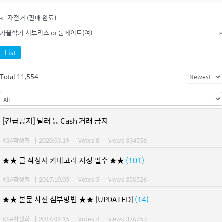
«
자전거 (판매 완료)
가을학기 서브리스 or 룸메이트(여)
»
List
Total 11,554
[긴급공지] 달러 등 Cash 거래 금지
KSA학생회
|
2020.03.19
|
Votes 8
|
Views 334556
★★ 글 작성시 카테고리 지정 필수 ★★
(101)
KSA학생회
|
2017.10.05
|
Votes 5
|
Views 350526
★★ 본문 사진 첨부방법 ★★ [UPDATED]
(14)
KSA학생회
|
2016.09.15
|
Votes 4
|
Views 376253