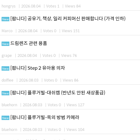
hongrys
|
2026.08.04
|
Votes 1
|
Views 84
[팝니다] 공유기, 책상, 일리 커피머신 판매합니다 (가격 인하)
New
Marco
|
2026.08.04
|
Votes 0
|
Views 151
드림렌즈 관련 용품
New
grape
|
2026.08.04
|
Votes 0
|
Views 76
[팝니다] Step 2 유아용 의자
New
dolflee
|
2026.08.03
|
Votes 0
|
Views 86
[팝니다] 플루거빌-대쉬캠 (반년도 안된 새상품급)
New
bluehorn
|
2026.08.03
|
Votes 0
|
Views 127
[팝니다] 플루거빌-옥외 방범 카메라
New
bluehorn
|
2026.08.03
|
Votes 0
|
Views 104