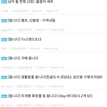
남아 돌 한복 (2호) ,돌잡이 세트
New
Lydia
|
2026.08.03
|
Votes 0
|
Views 75
[팝니다] 램프, 신발장 - 가격내림
New
gygyerin
|
2026.08.03
|
Votes 0
|
Views 123
[팝니다] Tv스탠드$15
New
테남
|
2026.08.03
|
Votes 0
|
Views 118
[팝니다] 가베 팝니다
New
misojo12
|
2026.08.02
|
Votes 0
|
Views 147
[팝니다] 생활용품 팝니다(한글도서 권당$2, 성인용 구명조끼$8)
New
ut_econ
|
2026.08.02
|
Votes 0
|
Views 144
[팝니다] 미개봉 화장품 등 팝니다( Olay 바디워시 2개 $5)
New
ut_econ
|
2026.08.02
|
Votes 0
|
Views 137