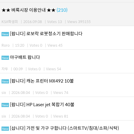
★★ 벼룩시장 이용안내 ★★
(210)
KSA학생회
|
2016.09.08
|
Votes 13
|
Views 395155
[팝니다] 로보락 로봇청소기 판매합니다
New
Roro
|
15:20
|
Votes 0
|
Views 45
야구배트 팝니다
New
자두
|
00:39
|
Votes 0
|
Views 54
[팝니다] 캐논 프린터 MX492 10불
New
six
|
2026.08.04
|
Votes 0
|
Views 74
[팝니다] HP Laser jet 복합기 40불
New
six
|
2026.08.04
|
Votes 0
|
Views 81
[삽니다] 가전 및 가구 구합니다 (스마트TV/침대/소파/식탁)
New