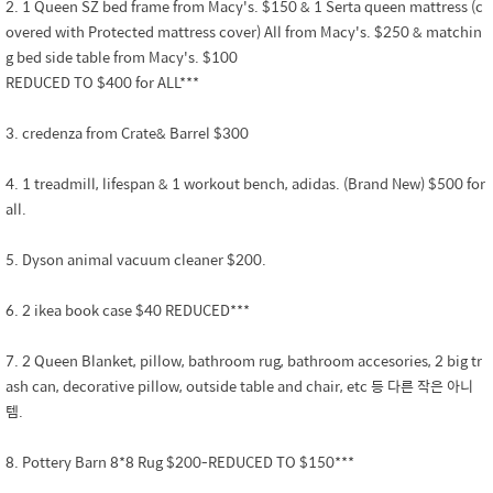
2. 1 Queen SZ bed frame from Macy's. $150 & 1 Serta queen mattress (c
overed with Protected mattress cover) All from Macy's. $250 & matchin
g bed side table from Macy's. $100
REDUCED TO $400 for ALL***
3. credenza from Crate& Barrel $300
4. 1 treadmill, lifespan & 1 workout bench, adidas. (Brand New) $500 for
all.
5. Dyson animal vacuum cleaner $200.
6. 2 ikea book case $40 REDUCED***
7. 2 Queen Blanket, pillow, bathroom rug, bathroom accesories, 2 big tr
ash can, decorative pillow, outside table and chair, etc 등 다른 작은 아니
템.
8. Pottery Barn 8*8 Rug $200-REDUCED TO $150***