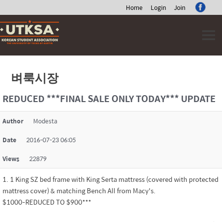
Home
Login
Join
Skip
to
content
벼룩시장
REDUCED ***FINAL SALE ONLY TODAY*** UPDATE
Author
Modesta
Date
2016-07-23 06:05
Views
22879
1. 1 King SZ bed frame with King Serta mattress (covered with protected
mattress cover) & matching Bench All from Macy's.
$1000-REDUCED TO $900***