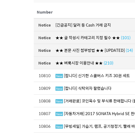
Number
Notice
[긴급공지] 달러 등 Cash 거래 금지
Notice
★★ 글 작성시 카테고리 지정 필수 ★★
(101)
Notice
★★ 본문 사진 첨부방법 ★★ [UPDATED]
(14)
Notice
★★ 벼룩시장 이용안내 ★★
(210)
10810
[팝니다] 신기한 스쿨버스 키즈 30권 세트
New
10809
[팝니다] 식탁의자 팔렸습니다
New
10808
[거래완료] 코인육수 및 부식류 판매합니다 (
New
10807
[자동차거래] 2017 SONATA Hybrid SE 
New
10806
[무빙세일] 가습기, 램프, 공기청정기, 빨래 바
New