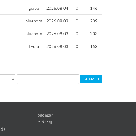
grape
2026.08.04
0
146
bluehorn
2026.08.03
0
239
bluehorn
2026.08.03
0
203
Lydia
2026.08.03
0
153
SEARCH
Sponsor
후원 업체
렛)