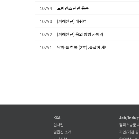
10794
드림렌즈 관련 용품
10793
[거래완료] 대쉬캠
10792
[거래완료] 옥외 방범 카메라
10791
남아 돌 한복 (2호) ,돌잡이 세트
KSA
Job/Indus
인사말
캠퍼스방문 
임원진 소개
기업/기관 
공지사항
학술행사 공