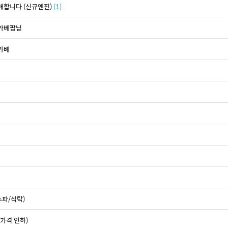
판매합니다 (신규엔진)
(1)
 가베팝닏
 가베
소파/식탁)
(가격 인하)