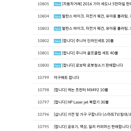
10805
[자동차거래] 2016 기아 세도나 5만마일 
New
10804
발란스 바이크, 자전거 웨건, 유아용 플러팅,
New
10803
발란스 바이크, 자전거 웨건, 유아용 플러팅,
New
10802
[팝니다] 주니어 인라인세트 20불
New
10801
[팝니다] 주니어 골프클럽 세트 40불
New
10800
[팝니다] 로보락 로봇청소기 판매합니다
New
10799
야구배트 팝니다
10798
[팝니다] 캐논 프린터 MX492 10불
10797
[팝니다] HP Laser jet 복합기 30불
10796
[삽니다] 가전 및 가구 구합니다 (스마트TV/침대/
10795
[팝니다] 공유기, 책상, 일리 커피머신 판매합니다 