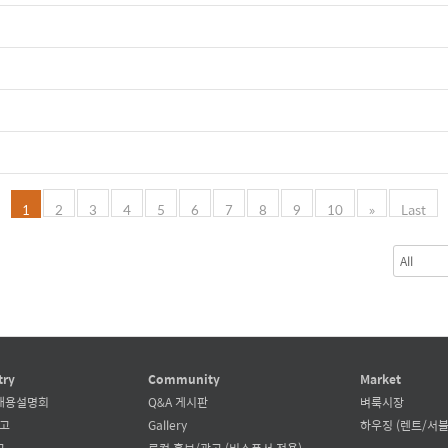
1
2
3
4
5
6
7
8
9
10
»
Last
try
Community
Market
채용설명회
Q&A 게시판
벼룩시장
공고
Gallery
하우징 (렌트/서블
고
로컬 홍보/광고 (비스폰서 전용)