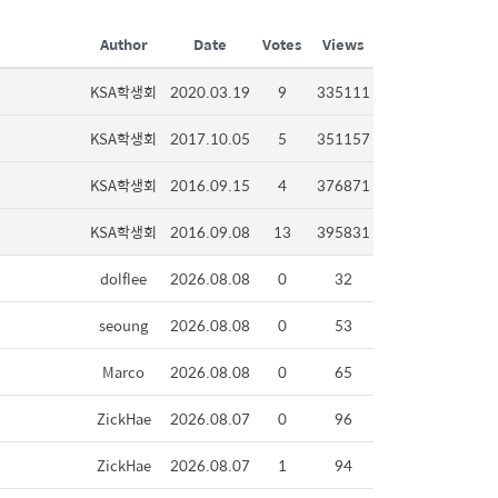
Author
Date
Votes
Views
KSA학생회
2020.03.19
9
335111
KSA학생회
2017.10.05
5
351157
KSA학생회
2016.09.15
4
376871
KSA학생회
2016.09.08
13
395831
dolflee
2026.08.08
0
32
seoung
2026.08.08
0
53
Marco
2026.08.08
0
65
ZickHae
2026.08.07
0
96
ZickHae
2026.08.07
1
94