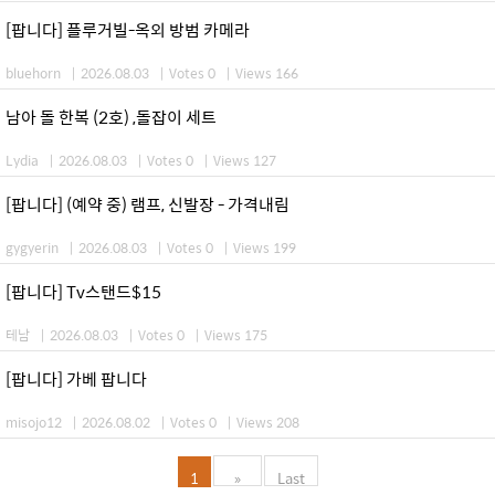
[팝니다] 플루거빌-옥외 방범 카메라
bluehorn
|
2026.08.03
|
Votes 0
|
Views 166
남아 돌 한복 (2호) ,돌잡이 세트
Lydia
|
2026.08.03
|
Votes 0
|
Views 127
[팝니다] (예약 중) 램프, 신발장 - 가격내림
gygyerin
|
2026.08.03
|
Votes 0
|
Views 199
[팝니다] Tv스탠드$15
테남
|
2026.08.03
|
Votes 0
|
Views 175
[팝니다] 가베 팝니다
misojo12
|
2026.08.02
|
Votes 0
|
Views 208
1
»
Last