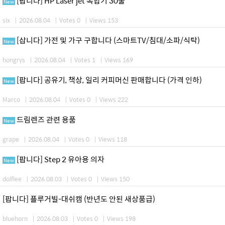
[팝니다] HP Laser jet 복합기 30불
New
six
|
2026.08.04
|
Votes 0
|
Views 153
[삽니다] 가전 및 가구 구합니다 (스마트TV/침대/소파/식탁)
New
hongrys
|
2026.08.04
|
Votes 1
|
Views 169
[팝니다] 공유기, 책상, 일리 커피머신 판매합니다 (가격 인하)
New
Marco
|
2026.08.04
|
Votes 0
|
Views 222
드림렌즈 관련 용품
New
grape
|
2026.08.04
|
Votes 0
|
Views 118
[팝니다] Step 2 유아용 의자
New
dolflee
|
2026.08.03
|
Votes 0
|
Views 150
[팝니다] 플루거빌-대쉬캠 (반년도 안된 새상품급)
bluehorn
|
2026.08.03
|
Votes 0
|
Views 198