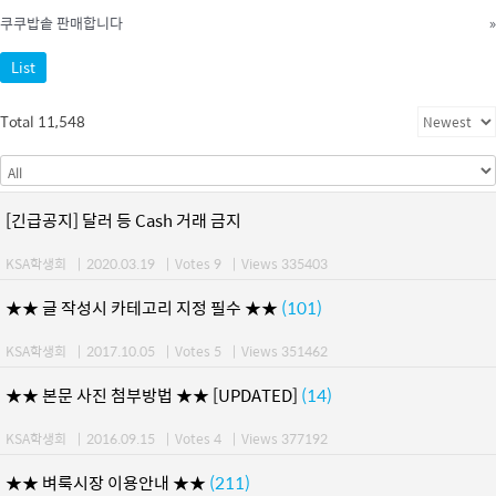
쿠쿠밥솥 판매합니다
»
List
Total 11,548
[긴급공지] 달러 등 Cash 거래 금지
KSA학생회
|
2020.03.19
|
Votes 9
|
Views 335403
★★ 글 작성시 카테고리 지정 필수 ★★
(101)
KSA학생회
|
2017.10.05
|
Votes 5
|
Views 351462
★★ 본문 사진 첨부방법 ★★ [UPDATED]
(14)
KSA학생회
|
2016.09.15
|
Votes 4
|
Views 377192
★★ 벼룩시장 이용안내 ★★
(211)