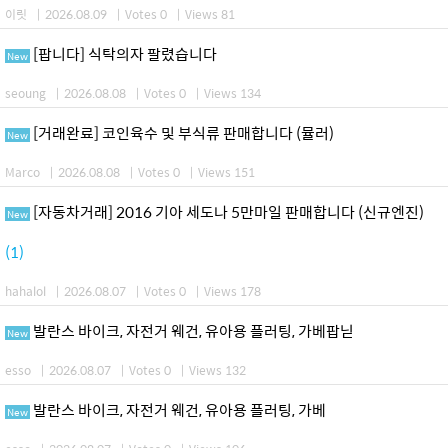
이릿
|
2026.08.09
|
Votes 0
|
Views 81
[팝니다] 식탁의자 팔렸습니다
New
seoung
|
2026.08.08
|
Votes 0
|
Views 134
[거래완료] 코인육수 및 부식류 판매합니다 (뮬러)
New
Marco
|
2026.08.08
|
Votes 0
|
Views 151
[자동차거래] 2016 기아 세도나 5만마일 판매합니다 (신규엔진)
New
(1)
hahalol
|
2026.08.07
|
Votes 0
|
Views 178
발란스 바이크, 자전거 웨건, 유아용 플러팅, 가베팝닏
New
esso
|
2026.08.07
|
Votes 0
|
Views 132
발란스 바이크, 자전거 웨건, 유아용 플러팅, 가베
New