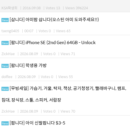
KSA학생회
|
2016.09.08
|
Votes 13
|
Views 396224
[삽니다] 아미밤 삽니다(오스틴 아미 도와주세요!!)
New
taeng0405
|
00:07
|
Votes 0
|
Views 65
[팝니다] iPhone SE (2nd Gen) 64GB - Unlock
New
ZickHae
|
2026.08.09
|
Votes 0
|
Views 71
[팝니다] 학생용 가방
New
dolflee
|
2026.08.09
|
Votes 0
|
Views 55
[무빙세일] 가습기, 거울, 탁자, 책상, 공기청정기, 빨래바구니, 램프,
New
침대, 장식장, 스툴, 스피커, 서랍장
ZickHae
|
2026.08.09
|
Votes 0
|
Views 70
[팝니다] 아이 신발팝니다 $3-5
New