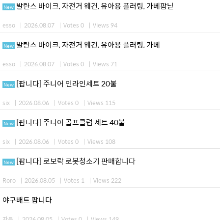
발란스 바이크, 자전거 웨건, 유아용 플러팅, 가베팝닏
New
esso
|
2026.08.07
|
Votes 0
|
Views 94
발란스 바이크, 자전거 웨건, 유아용 플러팅, 가베
New
esso
|
2026.08.07
|
Votes 0
|
Views 71
[팝니다] 주니어 인라인세트 20불
New
six
|
2026.08.06
|
Votes 0
|
Views 115
[팝니다] 주니어 골프클럽 세트 40불
New
six
|
2026.08.06
|
Votes 0
|
Views 108
[팝니다] 로보락 로봇청소기 판매합니다
New
Roro
|
2026.08.05
|
Votes 1
|
Views 222
야구배트 팝니다
자두
|
2026.08.05
|
Votes 0
|
Views 149