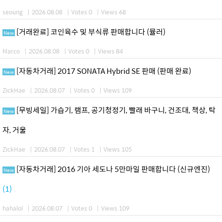
seoung
|
2026.08.08
|
Votes 0
|
Views 68
[거래완료] 코인육수 및 부식류 판매합니다 (뮬러)
New
Marco
|
2026.08.08
|
Votes 0
|
Views 84
[자동차거래] 2017 SONATA Hybrid SE 판매 (판매 완료)
New
ZickHae
|
2026.08.07
|
Votes 0
|
Views 109
[무빙세일] 가습기, 램프, 공기청정기, 빨래 바구니, 건조대, 책상, 탁
New
자, 거울
ZickHae
|
2026.08.07
|
Votes 1
|
Views 105
[자동차거래] 2016 기아 세도나 5만마일 판매합니다 (신규엔진)
New
(1)
hahalol
|
2026.08.07
|
Votes 0
|
Views 109