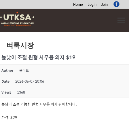
Home
Login
Join
Skip
to
content
벼룩시장
높낮이 조절 원형 사무용 의자 $19
Author
올라프
Date
2026-06-07 20:06
Views
1368
높낮이 조절 가능한 원형 사무용 의자 판매합니다.
가격: $29