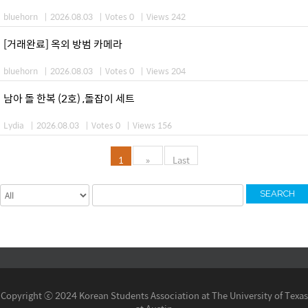
bluehorn
|
2026.08.03
|
Votes 0
|
Views 242
[거래완료] 옥외 방범 카메라
bluehorn
|
2026.08.03
|
Votes 0
|
Views 204
남아 돌 한복 (2호) ,돌잡이 세트
Lydia
|
2026.08.03
|
Votes 0
|
Views 156
1
»
Last
SEARCH
Copyright ⓒ 2024 Korean Students Association at The University of Texas