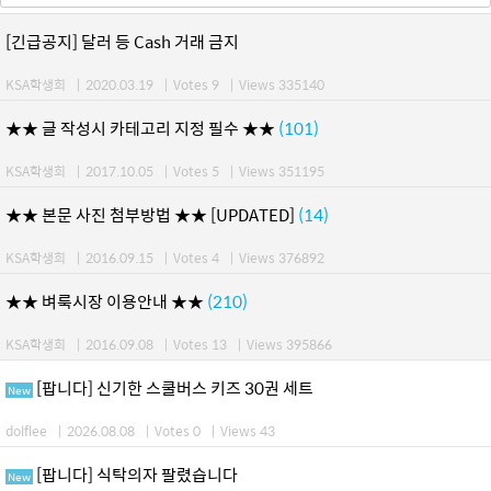
[긴급공지] 달러 등 Cash 거래 금지
KSA학생회
|
2020.03.19
|
Votes 9
|
Views 335140
★★ 글 작성시 카테고리 지정 필수 ★★
(101)
KSA학생회
|
2017.10.05
|
Votes 5
|
Views 351195
★★ 본문 사진 첨부방법 ★★ [UPDATED]
(14)
KSA학생회
|
2016.09.15
|
Votes 4
|
Views 376892
★★ 벼룩시장 이용안내 ★★
(210)
KSA학생회
|
2016.09.08
|
Votes 13
|
Views 395866
[팝니다] 신기한 스쿨버스 키즈 30권 세트
New
dolflee
|
2026.08.08
|
Votes 0
|
Views 43
[팝니다] 식탁의자 팔렸습니다
New