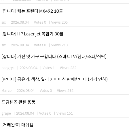
[팝니다] 캐논 프린터 MX492 10불
six
|
2026.08.04
|
Votes 0
|
Views 205
[팝니다] HP Laser jet 복합기 30불
six
|
2026.08.04
|
Votes 0
|
Views 213
[삽니다] 가전 및 가구 구합니다 (스마트TV/침대/소파/식탁)
hongrys
|
2026.08.04
|
Votes 1
|
Views 232
[팝니다] 공유기, 책상, 일리 커피머신 판매합니다 (가격 인하)
Marco
|
2026.08.04
|
Votes 0
|
Views 292
드림렌즈 관련 용품
grape
|
2026.08.04
|
Votes 0
|
Views 151
[거래완료] 대쉬캠