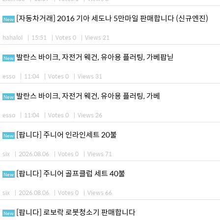
[자동차거래] 2016 기아 세도나 5만마일 판매합니다 (신규엔진)
New
hahalol
|
15:51
|
Votes 0
|
Views 21
발란스 바이크, 자전거 웨건, 유아용 플러팅, 가베팝닏
New
esso
|
11:04
|
Votes 0
|
Views 31
발란스 바이크, 자전거 웨건, 유아용 플러팅, 가베
New
esso
|
11:04
|
Votes 0
|
Views 26
[팝니다] 주니어 인라인세트 20불
New
six
|
2026.08.06
|
Votes 0
|
Views 71
[팝니다] 주니어 골프클럽 세트 40불
New
six
|
2026.08.06
|
Votes 0
|
Views 66
[팝니다] 로보락 로봇청소기 판매합니다
New