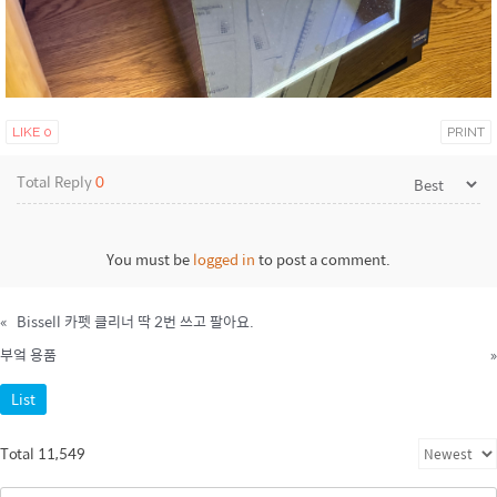
LIKE
0
PRINT
Total Reply
0
You must be
logged in
to post a comment.
«
Bissell 카펫 클리너 딱 2번 쓰고 팔아요.
부엌 용품
»
List
Total 11,549