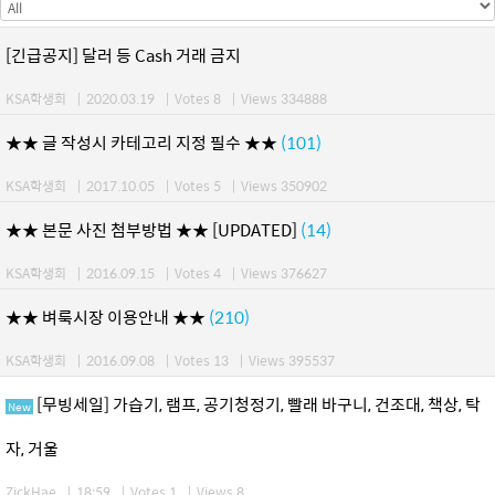
[긴급공지] 달러 등 Cash 거래 금지
KSA학생회
|
2020.03.19
|
Votes 8
|
Views 334888
★★ 글 작성시 카테고리 지정 필수 ★★
(101)
KSA학생회
|
2017.10.05
|
Votes 5
|
Views 350902
★★ 본문 사진 첨부방법 ★★ [UPDATED]
(14)
KSA학생회
|
2016.09.15
|
Votes 4
|
Views 376627
★★ 벼룩시장 이용안내 ★★
(210)
KSA학생회
|
2016.09.08
|
Votes 13
|
Views 395537
[무빙세일] 가습기, 램프, 공기청정기, 빨래 바구니, 건조대, 책상, 탁
New
자, 거울
ZickHae
|
18:59
|
Votes 1
|
Views 8