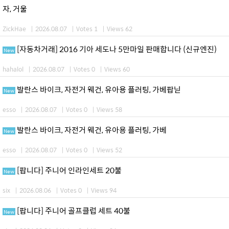
자, 거울
ZickHae
|
2026.08.07
|
Votes 1
|
Views 62
[자동차거래] 2016 기아 세도나 5만마일 판매합니다 (신규엔진)
New
hahalol
|
2026.08.07
|
Votes 0
|
Views 60
발란스 바이크, 자전거 웨건, 유아용 플러팅, 가베팝닏
New
esso
|
2026.08.07
|
Votes 0
|
Views 58
발란스 바이크, 자전거 웨건, 유아용 플러팅, 가베
New
esso
|
2026.08.07
|
Votes 0
|
Views 52
[팝니다] 주니어 인라인세트 20불
New
six
|
2026.08.06
|
Votes 0
|
Views 94
[팝니다] 주니어 골프클럽 세트 40불
New