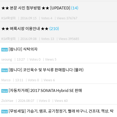
★★ 본문 사진 첨부방법 ★★ [UPDATED]
(14)
KSA학생회
|
2016.09.15
|
Votes 4
|
Views 376767
★★ 벼룩시장 이용안내 ★★
(210)
KSA학생회
|
2016.09.08
|
Votes 13
|
Views 395685
[팝니다] 식탁의자
New
seoung
|
13:27
|
Votes 0
|
Views 5
[팝니다] 코인육수 및 부식류 판매합니다 (뮬러)
New
Marco
|
13:11
|
Votes 0
|
Views 6
[자동차거래] 2017 SONATA Hybrid SE 판매
New
ZickHae
|
2026.08.07
|
Votes 0
|
Views 60
[무빙세일] 가습기, 램프, 공기청정기, 빨래 바구니, 건조대, 책상, 탁
New