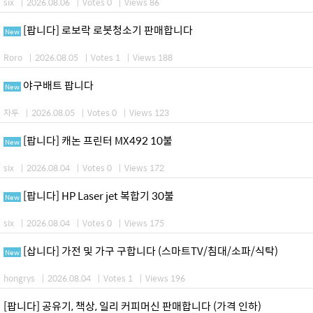
six
|
2026.08.06
|
Votes 0
|
Views 86
[팝니다] 로보락 로봇청소기 판매합니다
New
Roro
|
2026.08.05
|
Votes 1
|
Views 188
야구배트 팝니다
New
자두
|
2026.08.05
|
Votes 0
|
Views 123
[팝니다] 캐논 프린터 MX492 10불
New
six
|
2026.08.04
|
Votes 0
|
Views 172
[팝니다] HP Laser jet 복합기 30불
New
six
|
2026.08.04
|
Votes 0
|
Views 175
[삽니다] 가전 및 가구 구합니다 (스마트TV/침대/소파/식탁)
New
hongrys
|
2026.08.04
|
Votes 1
|
Views 196
[팝니다] 공유기, 책상, 일리 커피머신 판매합니다 (가격 인하)